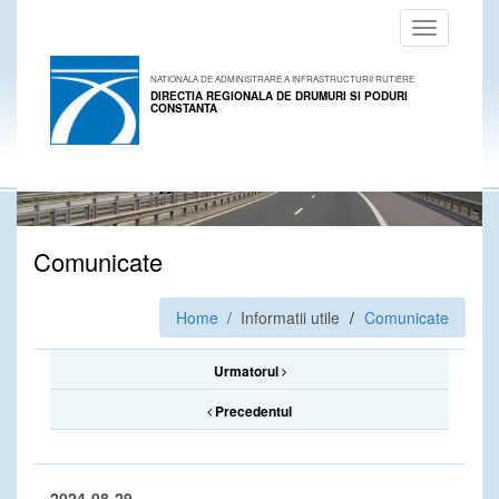
Toggle
navigation
NATIONALA DE ADMINISTRARE A INFRASTRUCTURII RUTIERE
DIRECTIA REGIONALA DE DRUMURI SI PODURI
CONSTANTA
Comunicate
Home
/ Informatii utile
Comunicate
Urmatorul
Precedentul
2024-08-29