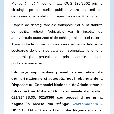
Menționăm că în conformitate OUG 195/2002 privind
circulația pe drumurile publice viteza maximă de
deplasare a vehiculelor cu depășiri este de 70 km/oră.
Etapele de desfășurare ale transporturilor sunt stabilite
de poliția rutieră. Vehiculele vor fi însoțite de
autovehicule autorizate și de echipaje ale poliției rutiere.
Transporturile nu se vor desfășura în perioadele și pe
sectoarele de drum pe care sunt semnalate fenomene
meteorologice periculoase, prin codurile galben,
portocaliu sau roșu.
Informaţii suplimentare privind starea reţelei de
drumuri naţionale și autostrăzi pot fi obţinute de la
Dispeceratul Companiei Naţionale de Administrare a
Infrastructurii Rutiere S.A., la numerele de telefon
021/264.33.33; 021/9360
sau accesând pe prima
pagina în caseta din stânga:
www.cnadnr.ro
-
DISPECERAT - Situația Drumurilor Naţionale, dar și