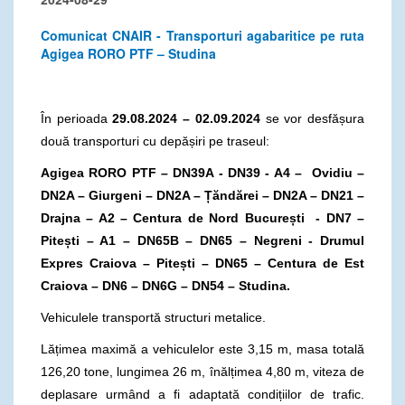
Comunicat CNAIR - Transporturi agabaritice pe ruta
Agigea RORO PTF – Studina
În perioada
29.08.2024 – 02.09.2024
se vor desfășura
două transporturi cu depășiri pe traseul:
Agigea RORO PTF – DN39A - DN39 - A4 – Ovidiu –
DN2A – Giurgeni – DN2A – Țăndărei – DN2A – DN21 –
Drajna – A2 – Centura de Nord București - DN7 –
Pitești – A1 – DN65B – DN65 – Negreni - Drumul
Expres Craiova – Pitești – DN65 – Centura de Est
Craiova – DN6 – DN6G – DN54 – Studina.
Vehiculele transportă structuri metalice.
Lățimea maximă a vehiculelor este 3,15 m, masa totală
126,20 tone, lungimea 26 m, înălțimea 4,80 m, viteza de
deplasare urmând a fi adaptată condițiilor de trafic.