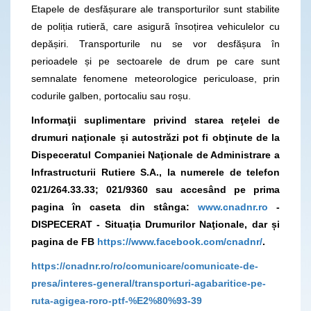
Etapele de desfășurare ale transporturilor sunt stabilite
de poliția rutieră, care asigură însoțirea vehiculelor cu
depășiri. Transporturile nu se vor desfășura în
perioadele și pe sectoarele de drum pe care sunt
semnalate fenomene meteorologice periculoase, prin
codurile galben, portocaliu sau roșu.
Informaţii suplimentare privind starea reţelei de
drumuri naţionale și autostrăzi pot fi obţinute de la
Dispeceratul Companiei Naţionale de Administrare a
Infrastructurii Rutiere S.A., la numerele de telefon
021/264.33.33; 021/9360
sau accesând pe prima
pagina în caseta din stânga:
www.cnadnr.ro
-
DISPECERAT - Situația Drumurilor Naţionale, dar și
pagina de FB
https://www.facebook.com/cnadnr/
.
https://cnadnr.ro/ro/comunicare/comunicate-de-
presa/interes-general/transporturi-agabaritice-pe-
ruta-agigea-roro-ptf-%E2%80%93-39