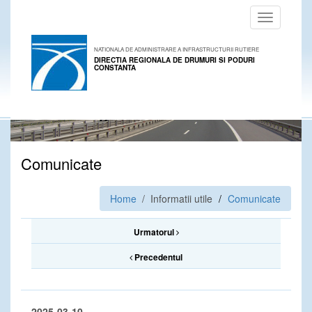
Toggle
navigation
NATIONALA DE ADMINISTRARE A INFRASTRUCTURII RUTIERE
DIRECTIA REGIONALA DE DRUMURI SI PODURI
CONSTANTA
Comunicate
Home
/ Informatii utile
Comunicate
Urmatorul
Precedentul
2025-03-10