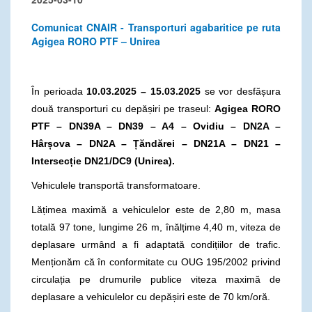
Comunicat CNAIR - Transporturi agabaritice pe ruta
Agigea RORO PTF – Unirea
În perioada
10.03.2025 – 15.03.2025
se vor desfășura
două transporturi cu depășiri pe traseul:
Agigea RORO
PTF – DN39A – DN39 – A4 – Ovidiu – DN2A –
Hârșova – DN2A – Țăndărei – DN21A – DN21 –
Intersecție DN21/DC9 (Unirea).
Vehiculele transportă transformatoare.
Lățimea maximă a vehiculelor este de 2,80 m, masa
totală 97 tone, lungime 26 m, înălțime 4,40 m, viteza de
deplasare urmând a fi adaptată condițiilor de trafic.
Menționăm că în conformitate cu OUG 195/2002 privind
circulația pe drumurile publice viteza maximă de
deplasare a vehiculelor cu depășiri este de 70 km/oră.