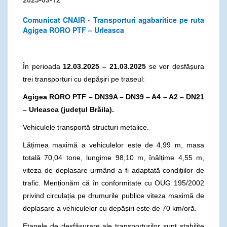
Comunicat CNAIR - Transporturi agabaritice pe ruta
Agigea RORO PTF – Urleasca
În perioada
12.03.2025 – 21.03.2025
se vor desfășura
trei transporturi cu depășiri pe traseul:
Agigea RORO PTF – DN39A – DN39 – A4 – A2 – DN21
– Urleasca (județul Brăila).
Vehiculele transportă structuri metalice.
Lățimea maximă a vehiculelor este de 4,99 m, masa
totală 70,04 tone, lungime 98,10 m, înălțime 4,55 m,
viteza de deplasare urmând a fi adaptată condițiilor de
trafic. Menționăm că în conformitate cu OUG 195/2002
privind circulația pe drumurile publice viteza maximă de
deplasare a vehiculelor cu depășiri este de 70 km/oră.
Etapele de desfășurare ale transporturilor sunt stabilite