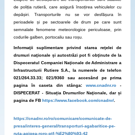
de poliția rutieră, care asigură însoțirea vehiculelor cu
depășiri. Transporturile nu se vor desfășura în
perioadele și pe sectoarele de drum pe care sunt
semnalate fenomene meteorologice periculoase, prin
codurile galben, portocaliu sau roșu.
Informaţii suplimentare privind starea reţelei de
drumuri naţionale și autostrăzi pot fi obţinute de la
Dispeceratul Companiei Naţionale de Administrare a
Infrastructurii Rutiere S.A., la numerele de telefon
021/264.33.33; 021/9360
sau accesând pe prima
pagina în caseta din stânga:
www.cnadnr.ro
-
DISPECERAT - Situația Drumurilor Naţionale, dar și
pagina de FB
https://www.facebook.com/cnadnr/
.
https://cnadnr.ro/ro/comunicare/comunicate-de-
presa/interes-general/transporturi-agabaritice-pe-
ruta-agigea-roro-ptf-%E2%80%93-42