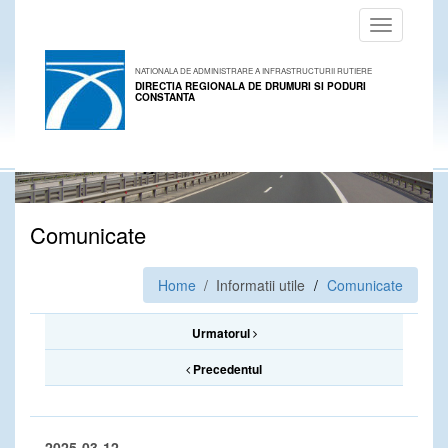
Toggle
navigation
NATIONALA DE ADMINISTRARE A INFRASTRUCTURII RUTIERE
DIRECTIA REGIONALA DE DRUMURI SI PODURI
CONSTANTA
Comunicate
Home
/ Informatii utile
Comunicate
Urmatorul
Precedentul
2025-03-12