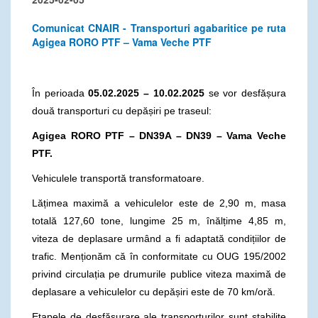
Comunicat CNAIR - Transporturi agabaritice pe ruta
Agigea RORO PTF – Vama Veche PTF
În perioada
05.02.2025 – 10.02.2025
se vor desfășura
două transporturi cu depășiri pe traseul:
Agigea RORO PTF – DN39A – DN39 – Vama Veche
PTF.
Vehiculele transportă transformatoare.
Lățimea maximă a vehiculelor este de 2,90 m, masa
totală 127,60 tone, lungime 25 m, înălțime 4,85 m,
viteza de deplasare urmând a fi adaptată condițiilor de
trafic. Menționăm că în conformitate cu OUG 195/2002
privind circulația pe drumurile publice viteza maximă de
deplasare a vehiculelor cu depășiri este de 70 km/oră.
Etapele de desfășurare ale transporturilor sunt stabilite