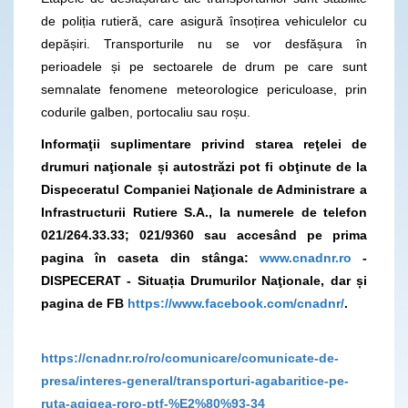
de poliția rutieră, care asigură însoțirea vehiculelor cu
depășiri. Transporturile nu se vor desfășura în
perioadele și pe sectoarele de drum pe care sunt
semnalate fenomene meteorologice periculoase, prin
codurile galben, portocaliu sau roșu.
Informaţii suplimentare privind starea reţelei de
drumuri naţionale și autostrăzi pot fi obţinute de la
Dispeceratul Companiei Naţionale de Administrare a
Infrastructurii Rutiere S.A., la numerele de telefon
021/264.33.33; 021/9360
sau accesând pe prima
pagina în caseta din stânga:
www.cnadnr.ro
-
DISPECERAT - Situația Drumurilor Naţionale, dar și
pagina de FB
https://www.facebook.com/cnadnr/
.
https://cnadnr.ro/ro/comunicare/comunicate-de-
presa/interes-general/transporturi-agabaritice-pe-
ruta-agigea-roro-ptf-%E2%80%93-34