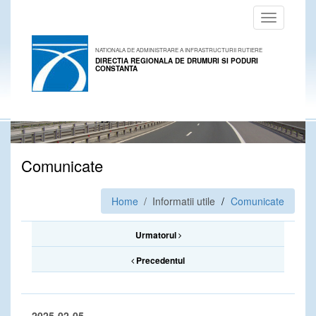
Toggle
navigation
NATIONALA DE ADMINISTRARE A INFRASTRUCTURII RUTIERE
DIRECTIA REGIONALA DE DRUMURI SI PODURI
CONSTANTA
Comunicate
Home
/ Informatii utile
Comunicate
Urmatorul
Precedentul
2025-02-05