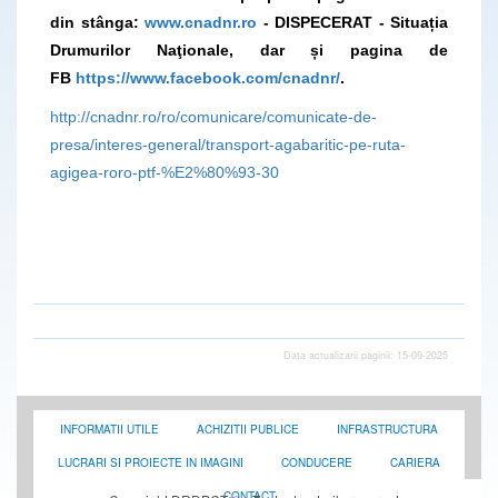
din stânga:
www.cnadnr.ro
- DISPECERAT - Situația
Drumurilor Naţionale, dar și pagina de
FB
https://www.facebook.com/cnadnr/
.
http://cnadnr.ro/ro/comunicare/comunicate-de-
presa/interes-general/transport-agabaritic-pe-ruta-
agigea-roro-ptf-%E2%80%93-30
Data actualizarii paginii: 15-09-2025
INFORMATII UTILE
ACHIZITII PUBLICE
INFRASTRUCTURA
LUCRARI SI PROIECTE IN IMAGINI
CONDUCERE
CARIERA
CONTACT