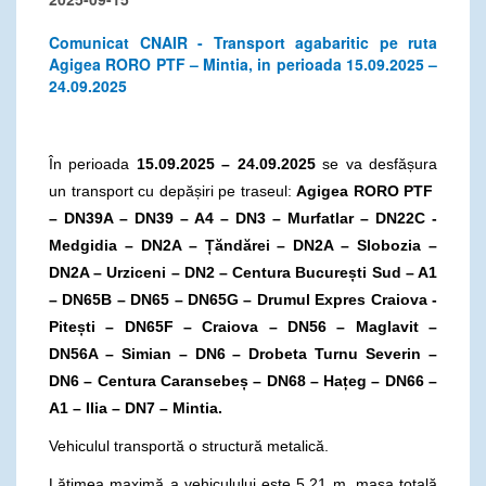
Comunicat CNAIR - Transport agabaritic pe ruta
Agigea RORO PTF – Mintia, in perioada 15.09.2025 –
24.09.2025
În perioada
15.09.2025 – 24.09.2025
se va desfășura
un transport cu depășiri pe traseul:
Agigea RORO PTF
– DN39A –
DN39 – A4 – DN3 – Murfatlar – DN22C -
Medgidia – DN2A – Țăndărei – DN2A – Slobozia –
DN2A – Urziceni – DN2 – Centura București Sud – A1
– DN65B – DN65 – DN65G – Drumul Expres Craiova -
Pitești – DN65F – Craiova – DN56 – Maglavit –
DN56A – Simian – DN6 – Drobeta Turnu Severin –
DN6 – Centura Caransebeș – DN68 – Hațeg – DN66 –
A1 – Ilia – DN7 – Mintia.
Vehiculul transportă o structură metalică.
Lățimea maximă a vehiculului este 5,21 m, masa totală