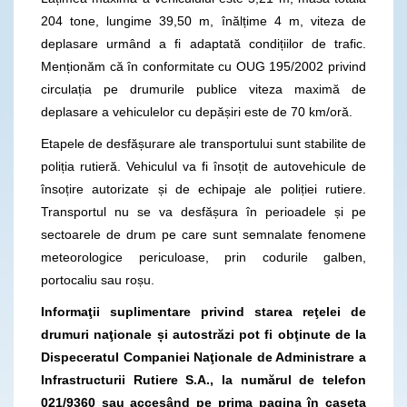
204 tone, lungime 39,50 m, înălțime 4 m, viteza de
deplasare urmând a fi adaptată condițiilor de trafic.
Menționăm că în conformitate cu OUG 195/2002 privind
circulația pe drumurile publice viteza maximă de
deplasare a vehiculelor cu depășiri este de 70 km/oră.
Etapele de desfășurare ale transportului sunt stabilite de
poliția rutieră. Vehiculul va fi însoțit de autovehicule de
însoțire autorizate și de echipaje ale poliției rutiere.
Transportul nu se va desfășura în perioadele și pe
sectoarele de drum pe care sunt semnalate fenomene
meteorologice periculoase, prin codurile galben,
portocaliu sau roșu.
Informaţii suplimentare privind starea reţelei de
drumuri naţionale și autostrăzi pot fi obţinute de la
Dispeceratul Companiei Naţionale de Administrare a
Infrastructurii Rutiere S.A., la numărul de telefon
021/9360
sau accesând pe prima pagina în caseta