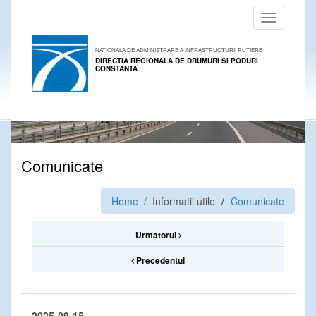
Toggle
navigation
NATIONALA DE ADMINISTRARE A INFRASTRUCTURII RUTIERE
DIRECTIA REGIONALA DE DRUMURI SI PODURI
CONSTANTA
Comunicate
Home
/ Informatii utile
Comunicate
Urmatorul
Precedentul
2025-09-15