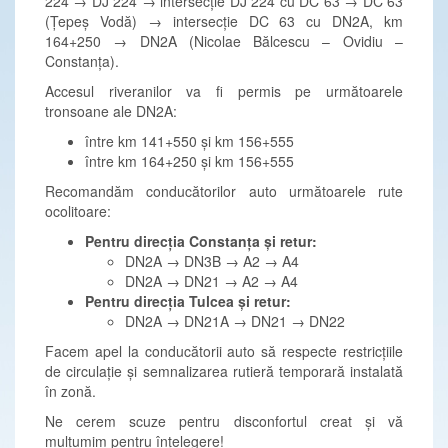
224 → DJ 224 → intersecție DJ 224 cu DC 63 → DC 63
(Țepeș Vodă) → intersecție DC 63 cu DN2A, km
164+250 → DN2A (Nicolae Bălcescu – Ovidiu –
Constanța).
Accesul riveranilor va fi permis pe următoarele
tronsoane ale DN2A:
între km 141+550 și km 156+555
între km 164+250 și km 156+555
Recomandăm conducătorilor auto următoarele rute
ocolitoare:
Pentru direcția Constanța și retur:
DN2A → DN3B → A2 → A4
DN2A → DN21 → A2 → A4
Pentru direcția Tulcea și retur:
DN2A → DN21A → DN21 → DN22
Facem apel la conducătorii auto să respecte restricțiile
de circulație și semnalizarea rutieră temporară instalată
în zonă.
Ne cerem scuze pentru disconfortul creat și vă
mulțumim pentru înțelegere!