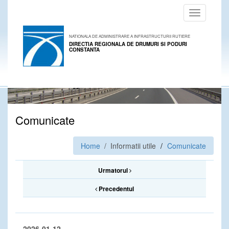
Toggle
navigation
NATIONALA DE ADMINISTRARE A INFRASTRUCTURII RUTIERE
DIRECTIA REGIONALA DE DRUMURI SI PODURI
CONSTANTA
Comunicate
Home
/ Informatii utile
Comunicate
Urmatorul
Precedentul
2026-01-12