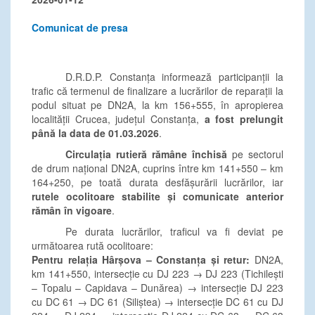
Comunicat de presa
D.R.D.P. Constanța informează participanții la
trafic că termenul de finalizare a lucrărilor de reparații la
podul situat pe DN2A, la km 156+555, în apropierea
localității Crucea, județul Constanța,
a fost prelungit
până la data de 01.03.2026
.
Circulația rutieră rămâne închisă
pe sectorul
de drum național DN2A, cuprins între km 141+550 – km
164+250, pe toată durata desfășurării lucrărilor, iar
rutele ocolitoare stabilite și comunicate anterior
rămân în vigoare
.
Pe durata lucrărilor, traficul va fi deviat pe
următoarea rută ocolitoare:
Pentru relația Hârșova – Constanța și retur:
DN2A,
km 141+550, intersecție cu DJ 223 → DJ 223 (Tichilești
– Topalu – Capidava – Dunărea) → intersecție DJ 223
cu DC 61 → DC 61 (Siliștea) → intersecție DC 61 cu DJ