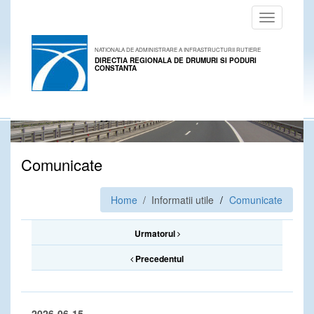
Toggle
navigation
NATIONALA DE ADMINISTRARE A INFRASTRUCTURII RUTIERE
DIRECTIA REGIONALA DE DRUMURI SI PODURI
CONSTANTA
Comunicate
Home
/ Informatii utile
Comunicate
Urmatorul
Precedentul
2026-06-15