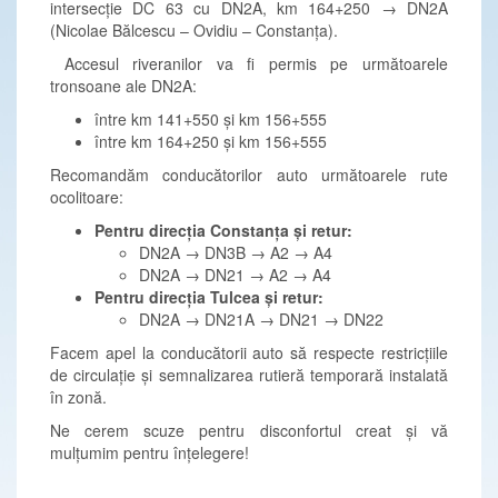
intersecție DC 63 cu DN2A, km 164+250 → DN2A
(Nicolae Bălcescu – Ovidiu – Constanța).
Accesul riveranilor va fi permis pe următoarele
tronsoane ale DN2A:
între km 141+550 și km 156+555
între km 164+250 și km 156+555
Recomandăm conducătorilor auto următoarele rute
ocolitoare:
Pentru direcția Constanța și retur:
DN2A → DN3B → A2 → A4
DN2A → DN21 → A2 → A4
Pentru direcția Tulcea și retur:
DN2A → DN21A → DN21 → DN22
Facem apel la conducătorii auto să respecte restricțiile
de circulație și semnalizarea rutieră temporară instalată
în zonă.
Ne cerem scuze pentru disconfortul creat și vă
mulțumim pentru înțelegere!