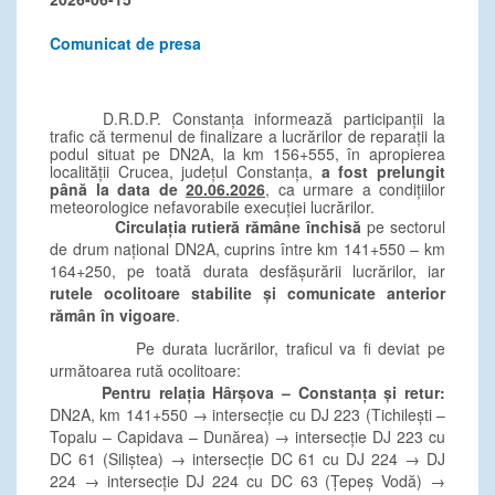
Comunicat de presa
D.R.D.P. Constanța informează participanții la
trafic că termenul de finalizare a lucrărilor de reparații la
podul situat pe DN2A, la km 156+555, în apropierea
localității Crucea, județul Constanța,
a fost prelungit
până la data de
20.06.2026
,
ca urmare a condițiilor
meteorologice nefavorabile execuției lucrărilor.
Circulația rutieră rămâne închisă
pe sectorul
de drum național DN2A, cuprins între km 141+550 – km
164+250, pe toată durata desfășurării lucrărilor, iar
rutele ocolitoare stabilite și comunicate anterior
rămân în vigoare
.
Pe durata lucrărilor, traficul va fi deviat pe
următoarea rută ocolitoare:
Pentru relația Hârșova – Constanța și retur:
DN2A, km 141+550 → intersecție cu DJ 223 (Tichilești –
Topalu – Capidava – Dunărea) → intersecție DJ 223 cu
DC 61 (Siliștea) → intersecție DC 61 cu DJ 224 → DJ
224 → intersecție DJ 224 cu DC 63 (Țepeș Vodă) →