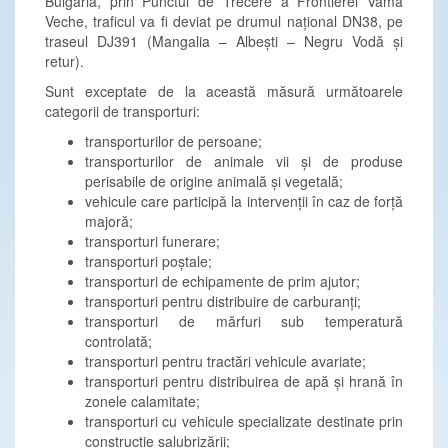
Bulgaria, prin Punctul de Trecere a Frontierei Vama
Veche, traficul va fi deviat pe drumul național DN38, pe
traseul DJ391 (Mangalia – Albești – Negru Vodă și
retur).
Sunt exceptate de la această măsură următoarele
categorii de transporturi:
transporturilor de persoane;
transporturilor de animale vii și de produse
perisabile de origine animală și vegetală;
vehicule care participă la intervenții în caz de forță
majoră;
transporturi funerare;
transporturi poștale;
transporturi de echipamente de prim ajutor;
transporturi pentru distribuire de carburanți;
transporturi de mărfuri sub temperatură
controlată;
transporturi pentru tractări vehicule avariate;
transporturi pentru distribuirea de apă și hrană în
zonele calamitate;
transporturi cu vehicule specializate destinate prin
construcție salubrizării;