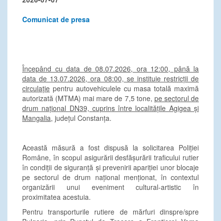
Comunicat de presa
Începând cu data de 08.07.2026, ora 12:00, până la
data de 13.07.2026, ora 08:00, se instituie restricții de
circulație
pentru autovehiculele cu masa totală maximă
autorizată (MTMA) mai mare de 7,5 tone,
pe sectorul de
drum național DN39, cuprins între localitățile Agigea și
Mangalia
, județul Constanța.
Această măsură a fost dispusă la solicitarea Poliției
Române, în scopul asigurării desfășurării traficului rutier
în condiții de siguranță și prevenirii apariției unor blocaje
pe sectorul de drum național menționat, în contextul
organizării unui eveniment cultural-artistic în
proximitatea acestuia.
Pentru transporturile rutiere de mărfuri dinspre/spre