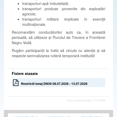
transporturi apă îmbuteliată;
transporturi produse provenite din exploatări
agricole;
transporturi militare implicate în exerciții
multinaționale.
Recomandăm conducătorilor auto ca, în această
perioadă, să utilizeze și Punctul de Trecere a Frontierei
Negru Vodă.
Rugăm participanții la trafic să circule cu atenție și să
respecte semnalizarea rutieră temporară instituită!
Fisiere atasate
Restrictii tonaj DN39 08.07.2026 - 13.07.2026
Data actualizarii paginii: 07-07-2026