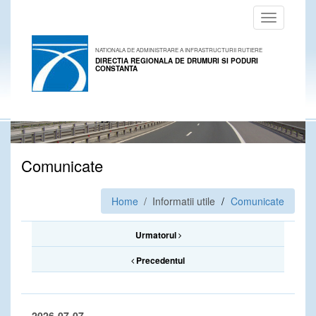
Toggle
navigation
NATIONALA DE ADMINISTRARE A INFRASTRUCTURII RUTIERE
DIRECTIA REGIONALA DE DRUMURI SI PODURI
CONSTANTA
Comunicate
Home
/ Informatii utile
Comunicate
Urmatorul
Precedentul
2026-07-07