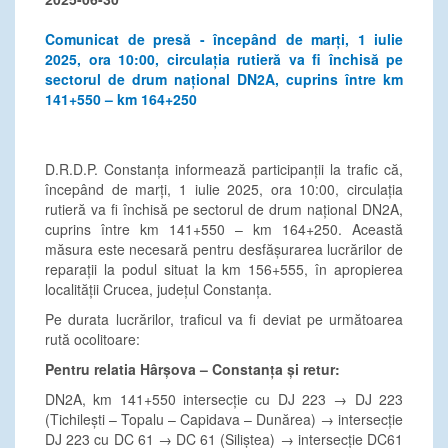
Comunicat de presă - începând de marți, 1 iulie
2025, ora 10:00, circulația rutieră va fi închisă pe
sectorul de drum național DN2A, cuprins între km
141+550 – km 164+250
D.R.D.P. Constanța informează participanții la trafic că,
începând de marți, 1 iulie 2025, ora 10:00, circulația
rutieră va fi închisă pe sectorul de drum național DN2A,
cuprins între km 141+550 – km 164+250. Această
măsura este necesară pentru desfășurarea lucrărilor de
reparații la podul situat la km 156+555, în apropierea
localității Crucea, județul Constanța.
Pe durata lucrărilor, traficul va fi deviat pe următoarea
rută ocolitoare:
Pentru relatia Hârșova – Constanța și retur:
DN2A, km 141+550 intersecție cu DJ 223 → DJ 223
(Tichilești – Topalu – Capidava – Dunărea) → intersecție
DJ 223 cu DC 61 → DC 61 (Siliștea) → intersecție DC61