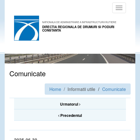
Toggle
navigation
NATIONALA DE ADMINISTRARE A INFRASTRUCTURII RUTIERE
DIRECTIA REGIONALA DE DRUMURI SI PODURI
CONSTANTA
Comunicate
Home
/ Informatii utile
Comunicate
Urmatorul
Precedentul
2025-06-30