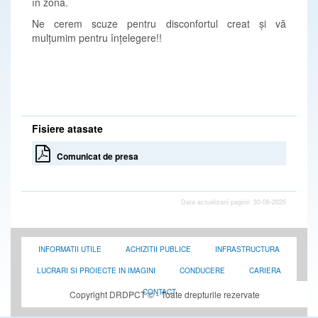
în zonă.
Ne cerem scuze pentru disconfortul creat și vă
mulțumim pentru înțelegere!!
Fisiere atasate
Comunicat de presa
Data actualizarii paginii: 30-06-2025
INFORMATII UTILE
ACHIZITII PUBLICE
INFRASTRUCTURA
LUCRARI SI PROIECTE IN IMAGINI
CONDUCERE
CARIERA
CONTACT
Copyright DRDPCT © - Toate drepturile rezervate