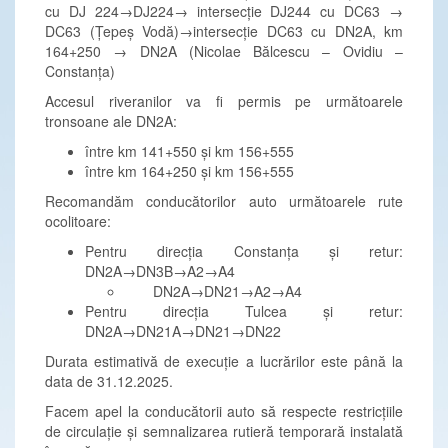
cu DJ 224→DJ224→ intersecție DJ244 cu DC63 →
DC63 (Țepeș Vodă)→intersecție DC63 cu DN2A, km
164+250 → DN2A (Nicolae Bălcescu – Ovidiu –
Constanța)
Accesul riveranilor va fi permis pe următoarele
tronsoane ale DN2A:
între km 141+550 și km 156+555
între km 164+250 și km 156+555
Recomandăm conducătorilor auto următoarele rute
ocolitoare:
Pentru direcția Constanța și retur:
DN2A→DN3B→A2→A4
DN2A→DN21→A2→A4
Pentru direcția Tulcea și retur:
DN2A→DN21A→DN21→DN22
Durata estimativă de execuție a lucrărilor este până la
data de 31.12.2025.
Facem apel la conducătorii auto să respecte restricțiile
de circulație și semnalizarea rutieră temporară instalată