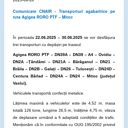
Comunicate CNAIR - Transporturi agabaritice pe
ruta Agigea RORO PTF – Mitoc
În perioada
22.06.2025 – 30.06.2025
se vor desfășura
trei transporturi cu depășiri pe traseul:
Agigea RORO PTF – DN39A – DN39 – A4 – Ovidiu –
DN2A –Țăndărei – DN21A – Bărăganul – DN21 –
Brăila – DN2B – Galați – DN26 – Tulucești – DN24D –
Centura Bârlad – DN24A – DN24 – Mitoc (județul
Vaslui).
Vehiculele transportă confecții metalice.
Lățimea maximă a vehiculelor este de 4,52 m, masa
totală 126 tone, lungime 26,5 m, înălțime 4,75 m, viteza
de deplasare urmând a fi adaptată condițiilor de trafic.
Menționăm că în conformitate cu OUG 195/2002 privind