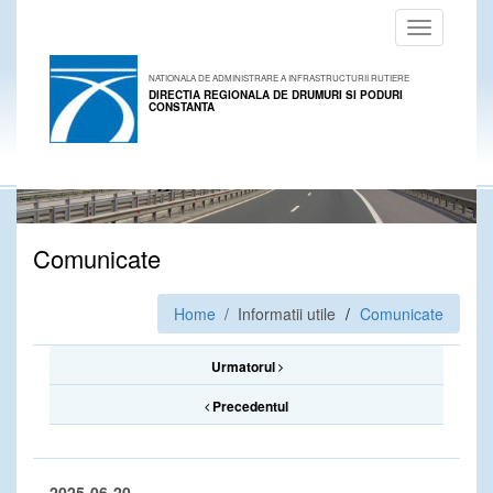
Toggle
navigation
NATIONALA DE ADMINISTRARE A INFRASTRUCTURII RUTIERE
DIRECTIA REGIONALA DE DRUMURI SI PODURI
CONSTANTA
Comunicate
Home
/ Informatii utile
Comunicate
Urmatorul
Precedentul
2025-06-20