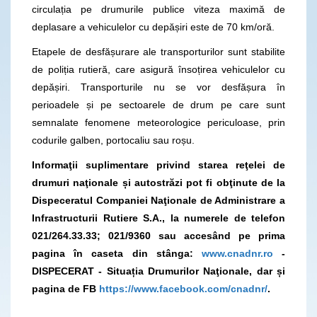
circulația pe drumurile publice viteza maximă de
deplasare a vehiculelor cu depășiri este de 70 km/oră.
Etapele de desfășurare ale transporturilor sunt stabilite
de poliția rutieră, care asigură însoțirea vehiculelor cu
depășiri. Transporturile nu se vor desfășura în
perioadele și pe sectoarele de drum pe care sunt
semnalate fenomene meteorologice periculoase, prin
codurile galben, portocaliu sau roșu.
Informaţii suplimentare privind starea reţelei de
drumuri naţionale și autostrăzi pot fi obţinute de la
Dispeceratul Companiei Naţionale de Administrare a
Infrastructurii Rutiere S.A., la numerele de telefon
021/264.33.33; 021/9360
sau accesând pe prima
pagina în caseta din stânga:
www.cnadnr.ro
-
DISPECERAT - Situația Drumurilor Naţionale, dar și
pagina de FB
https://www.facebook.com/cnadnr/
.