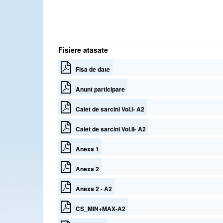
Fisiere atasate
Fisa de date
Anunt participare
Caiet de sarcini Vol.I- A2
Caiet de sarcini Vol.II- A2
Anexa 1
Anexa 2
Anexa 2 - A2
CS_MIN+MAX-A2