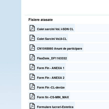
Fisiere atasate
Caiet sarcini Vol. I-SDN CL
Caiet Sarcini Vol.II-CL
CN1048860 Anunt de participare
FisaDate_DF1163332
Form Fin - ANEXA 1
Form Fin - ANEXA 2
Form Fin -CL-devize
Form fin -CS-MIN_MAX
Formulare lucrari-Estetica