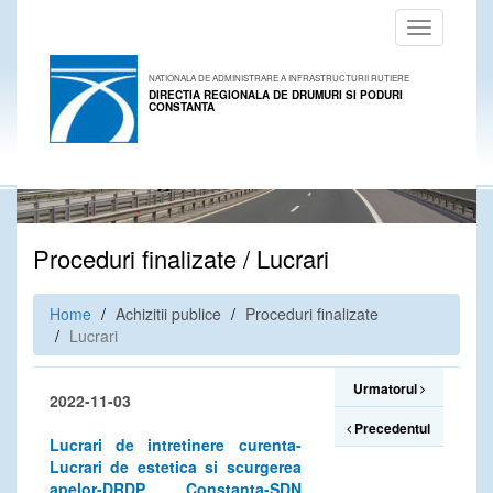
Toggle
navigation
NATIONALA DE ADMINISTRARE A INFRASTRUCTURII RUTIERE
DIRECTIA REGIONALA DE DRUMURI SI PODURI
CONSTANTA
Proceduri finalizate / Lucrari
Home
Achizitii publice
Proceduri finalizate
Lucrari
Urmatorul
2022-11-03
Precedentul
Lucrari de intretinere curenta-
Lucrari de estetica si scurgerea
apelor-DRDP Constanta-SDN