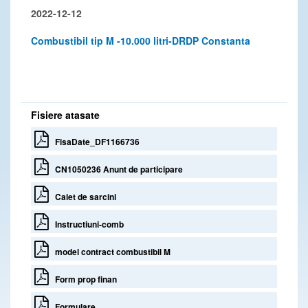
2022-12-12
Combustibil tip M -10.000 litri-DRDP Constanta
Fisiere atasate
FisaDate_DF1166736
CN1050236 Anunt de participare
Caiet de sarcini
Instructiuni-comb
model contract combustibil M
Form prop finan
Formulare