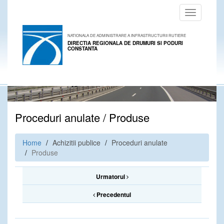
Toggle
navigation
NATIONALA DE ADMINISTRARE A INFRASTRUCTURII RUTIERE
DIRECTIA REGIONALA DE DRUMURI SI PODURI
CONSTANTA
Proceduri anulate / Produse
Home
Achizitii publice
Proceduri anulate
Produse
Urmatorul
Precedentul