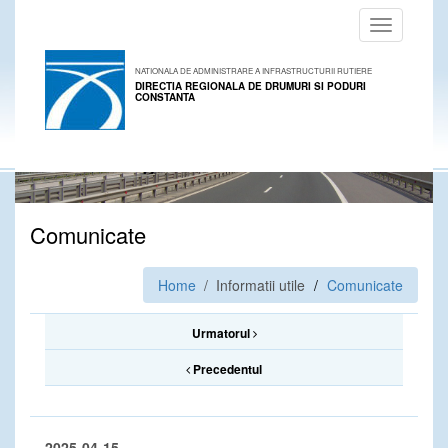
Toggle
navigation
NATIONALA DE ADMINISTRARE A INFRASTRUCTURII RUTIERE
DIRECTIA REGIONALA DE DRUMURI SI PODURI
CONSTANTA
Comunicate
Home
/ Informatii utile
Comunicate
Urmatorul
Precedentul
2025-04-15