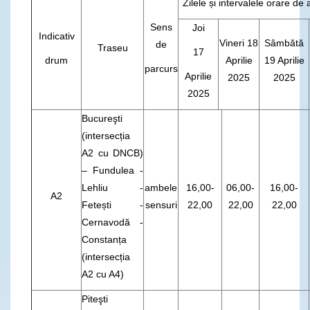
Zilele și intervalele orare de a
Sens
Joi
Indicativ
Vineri 18
Sâmbătă
de
Traseu
17
drum
Aprilie
19 Aprilie
parcurs
Aprilie
2025
2025
2025
Bucureşti
(intersecția
A2 cu DNCB)
– Fundulea -
Lehliu -
ambele
16,00-
06,00-
16,00-
A2
Fetești -
sensuri
22,00
22,00
22,00
Cernavodă -
Constanța
(intersecția
A2 cu A4)
Piteşti