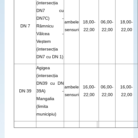
(intersecția
DN7 cu
DN7C) -
ambele
18,00-
06,00-
18,00-
DN 7
Râmnicu
sensuri
22,00
22,00
22,00
Vâlcea -
Veștem
(intersecția
DN7 cu DN 1)
Agigea
(intersecția
DN39 cu DN
ambele
16,00-
06,00-
16,00-
DN 39
39A) -
sensuri
22,00
22,00
22,00
Mangalia
(limita
municipiu)