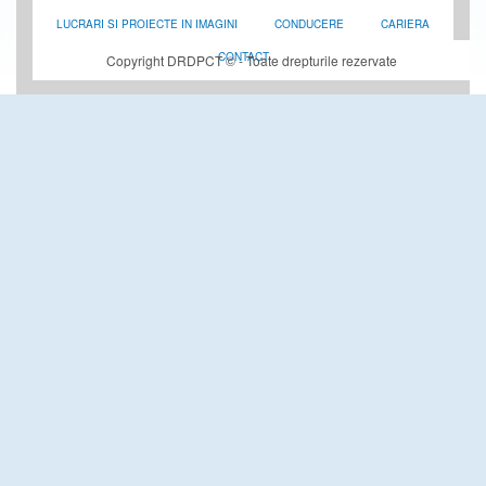
LUCRARI SI PROIECTE IN IMAGINI
CONDUCERE
CARIERA
CONTACT
Copyright DRDPCT © - Toate drepturile rezervate