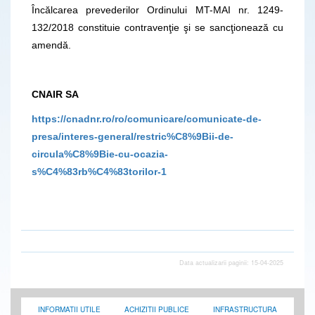
Încălcarea prevederilor Ordinului MT-MAI nr. 1249-
132/2018 constituie contravenţie şi se sancţionează cu
amendă.
CNAIR SA
https://cnadnr.ro/ro/comunicare/comunicate-de-
presa/interes-general/restric%C8%9Bii-de-
circula%C8%9Bie-cu-ocazia-
s%C4%83rb%C4%83torilor-1
Data actualizarii paginii: 15-04-2025
INFORMATII UTILE
ACHIZITII PUBLICE
INFRASTRUCTURA