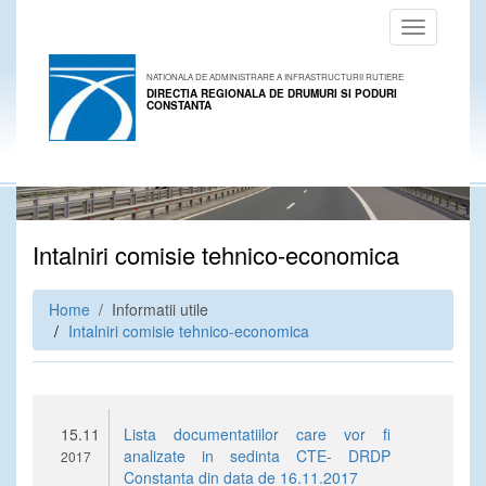
Toggle
navigation
NATIONALA DE ADMINISTRARE A INFRASTRUCTURII RUTIERE
DIRECTIA REGIONALA DE DRUMURI SI PODURI
CONSTANTA
Intalniri comisie tehnico-economica
Home
/ Informatii utile
Intalniri comisie tehnico-economica
15.11
Lista documentatiilor care vor fi
analizate in sedinta CTE- DRDP
2017
Constanta din data de 16.11.2017