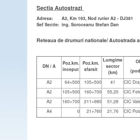
Sectia Autostrazi
Adresa:
A2, Km 193, Nod rutier A2 - DJ381
Sef Sectie:
ing. Soroceanu Stefan
Dan
Reteaua de drumuri nationale/ Autostrada a
Lumgime
Ob
Poz.km.
Poz.km.
DN / A
sector
inceput
sfarsit
(pod
(km)
A2
64+500
105+500
41
CIC Dra
A2
105+500
160+700
55,20
CIC Fete
A2
160+700
211+980
51,28
CIC Val
A4
0
21+760
21,76
CIC Poi