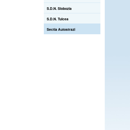
S.D.N. Slobozia
S.D.N. Tulcea
Sectia Autostrazi