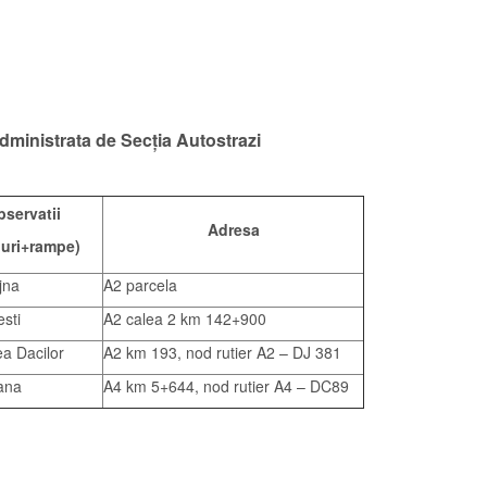
dministrata de Sec
ț
ia
Autostrazi
servatii
Adresa
uri+rampe)
jna
A2 parcela
sti
A2 calea 2 km 142+900
ea Dacilor
A2 km 193, nod rutier A2 – DJ 381
ana
A4 km 5+644, nod rutier A4 – DC89