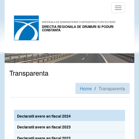
Toggle
navigation
NATIONALA DE ADMINISTRARE A INFRASTRUCTURII RUTIERE
DIRECTIA REGIONALA DE DRUMURI SI PODURI
CONSTANTA
Transparenta
Home
Transparenta
Declaratii avere an fiscal 2024
Declaratii avere an fiscal 2023
Declaratii avere an fiscal 2022