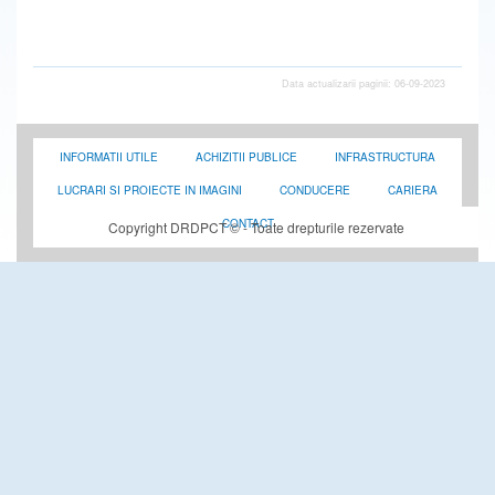
Data actualizarii paginii: 06-09-2023
INFORMATII UTILE
ACHIZITII PUBLICE
INFRASTRUCTURA
LUCRARI SI PROIECTE IN IMAGINI
CONDUCERE
CARIERA
CONTACT
Copyright DRDPCT © - Toate drepturile rezervate