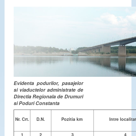
Evidenta podurilor, pasajelor
si viaductelor administrate de
Directia Regionala de Drumuri
si Poduri Constanta
Nr. Crt.
D.N.
Pozitia km
Intre localita
1
2
3
4