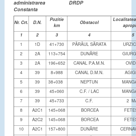
administrarea DRDP
Constanta
Pozitie
Localitatea
Nr. Crt.
D.N.
Obstacol
km
aprop
1
2
3
4
5
1
1D
41+730
PÂRÂUL SĂRATA
URZIC
2
2A
113+754
DUNĂRE
GIURG
3
2A
196+652
CANAL P.A.M.N.
OVID
4
39
8+988
CANAL D.M.N.
AGIG
5
39
38+038
NEPTUN
MANGA
6
39
45+060
C.F. / LAC
MANGA
7
39
45+733
C.F.
2 M
8
A2C1
145+068
BORCEA
FETE
9
A2C2
145+068
BORCEA
FETE
10
A2C1
157+800
DUNĂRE
CERNA