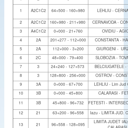
1
A2C1C2
64+500 - 160+980
LEHLIU - CERN
2
A2C1C2
160+980 - 211+980
CERNAVODA - CO
3
A4C1C2
0+000 - 21+760
OVIDIU - AGI
4
2A
201+277 - 112+000
CONSTANTA - H
5
2A
112+000 - 3+200
GIURGENI - UR
6
2C
48+000 - 79+400
SLOBOZIA - TOV
7
3
24+240 - 127+573
BELCIUGATELE -
8
3
128+800 - 256+000
OSTROV - CON
9
3A
0+000 - 67+700
LEHLIU - Lim Jud 
10
3B
0+000 - 45+800
CALARASI - FE
11
3B
45+800 - 96+732
FETESTI - INTERSEC
12
21
63+200 - 96+558
Iazu - LIMITA JUD.
LIMITA JUDET IAL
13
21
96+558 - 128+095
CALARAS