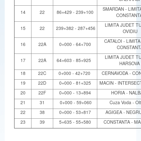
SMARDAN - LIMIT
14
22
86+429 - 239+100
CONSTANT
LIMITA JUDET TU
15
22
239+382 - 287+456
OVIDIU
CATALOI - LIMIT
16
22A
0+000 - 64+700
CONSTANT
LIMITA JUDET TU
17
22A
64+603 - 85+925
HARSOVA
18
22C
0+000 - 42+720
CERNAVODA - CO
19
22D
0+000 - 81+325
MACIN - INTERSECT
20
22F
0+000 - 13+894
HORIA - NAL
21
31
0+000 - 59+060
Cuza Voda - Olt
22
38
0+000 - 53+817
AGIGEA - NEGR
23
39
5+635 - 55+580
CONSTANTA - MA