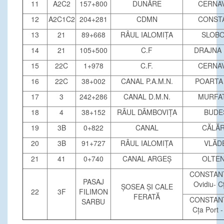
11
A2C2
157+800
DUNĂRE
CERNA
12
A2C1C2
204+281
CDMN
CONST
13
21
89+668
RÂUL IALOMIȚA
SLOBO
14
21
105+500
C.F
DRAJNA
15
22C
1+978
C.F.
CERNA
16
22C
38+002
CANAL P.A.M.N.
POARTA
17
3
242+286
CANAL D.M.N.
MURFA
18
4
38+152
RÂUL DÂMBOVIȚA
BUDE
19
3B
0+822
CANAL
CĂLĂR
20
3B
91+727
RÂUL IALOMIȚA
VLĂD
21
41
0+740
CANAL ARGEȘ
OLTEN
CONSTANȚ
PASAJ
Ovidiu- C
ȘOSEA ȘI CALE
22
3F
FILIMON
FERATĂ
CONSTANȚ
SARBU
Cța Port -