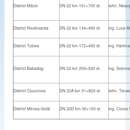
District Măcin
DN 22 km 101+700 dr.
tehn. Neac
District Revărsarea
DN 22 km 134+450 dr.
ing. Luca M
District Tulcea
DN 22 km 172+450 dr.
ing. Hartma
District Babadag
DN 22 km 209+520 st.
ing. Solomo
District Ciucurova
DN 22A km 31+825 st.
tehn. Tana
District Mircea-Vodă
DN 22D km 30+150 st.
ing. Cocos 