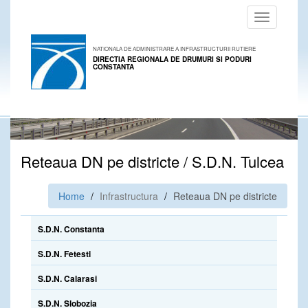
Toggle
navigation
NATIONALA DE ADMINISTRARE A INFRASTRUCTURII RUTIERE
DIRECTIA REGIONALA DE DRUMURI SI PODURI
CONSTANTA
Reteaua DN pe districte / S.D.N. Tulcea
Home
Infrastructura
Reteaua DN pe districte
S.D.N. Constanta
S.D.N. Fetesti
S.D.N. Calarasi
S.D.N. Slobozia