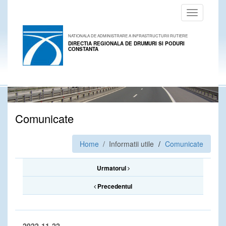
Toggle
navigation
NATIONALA DE ADMINISTRARE A INFRASTRUCTURII RUTIERE
DIRECTIA REGIONALA DE DRUMURI SI PODURI
CONSTANTA
Comunicate
Home
/ Informatii utile
Comunicate
Urmatorul
Precedentul
2022-11-22