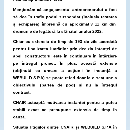
Menționăm că angajamentul antreprenorului a fost
să dea în trafic podul suspendat (inclusiv testarea
și echiparea) împreună cu aproximativ 11 km din
drumurile de legătură la sfârșitul anului 2022.
Chiar cu extensia de timp de 193 de zile acordată
pentru finalizarea lucrărilor prin decizia intanței de
apel, constructorul este în continuare în întârziere
pe întregul proiect. În plus, această extensie
(obținută ca urmare a acțiunii în instanță a
WEBUILD S.P.A) se poate referi doar la o secțiune a
obiectivului (partea de pod) și nu la întregul
contract.
CNAIR așteaptă motivarea instanței pentru a putea
stabili exact ce presupune extensia de timp în
cauză.
Situația litigiilor dintre CNAIR și WEBUILD S.P.A în