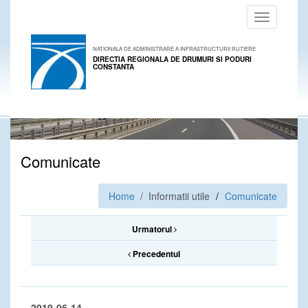
Toggle
navigation
NATIONALA DE ADMINISTRARE A INFRASTRUCTURII RUTIERE
DIRECTIA REGIONALA DE DRUMURI SI PODURI
CONSTANTA
Comunicate
Home
/ Informatii utile
Comunicate
Urmatorul
Precedentul
2019-06-14