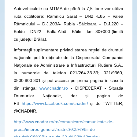
Autovehiculele cu MTMA de până la 7,5 tone vor utiliza
ruta ocolitoare: Râmnicu Sărat – DN2 -E85 – Valea
Râmnicului – D.J.203A- Rubla -Sălcioara – D.J.220 –
Boldu – DN22 – Balta Albă – Băile – km. 30+000 (limită
cu județul Brăila).
Informaţii suplimentare privind starea reţelei de drumuri
naţionale pot fi obţinute de la Dispeceratul Companiei
Naţionale de Administrare a Infrastructurii Rutiere S.A.,
la numerele de telefon 021/264.33.33; 021/9360,
0800.800.301 și pot accesa pe prima pagina în caseta
din stânga:
www.cnadnr.ro
- DISPECERAT - Situatia
Drumurilor Naţionale, dar și pagina de
FB
https://www.facebook.com/cnadnr/
și de TWITTER,
@CNADNR.
http://www.cnadnr.ro/ro/comunicare/comunicate-de-
presa/interes-general/restric%C8%9Bii-de-
circula%C8%9Bie-pe-dn-22-r%C3%A2mnicu-