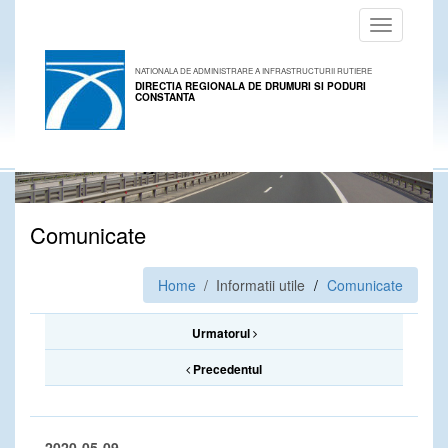
Toggle
navigation
NATIONALA DE ADMINISTRARE A INFRASTRUCTURII RUTIERE
DIRECTIA REGIONALA DE DRUMURI SI PODURI
CONSTANTA
Comunicate
Home
/ Informatii utile
Comunicate
Urmatorul
Precedentul
2020-05-09