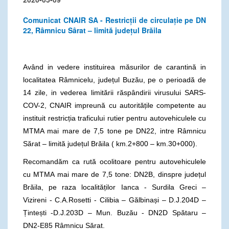
Comunicat CNAIR SA - Restricții de circulație pe DN
22, Râmnicu Sârat – limită județul Brăila
Având in vedere instituirea măsurilor de carantină in
localitatea Râmnicelu, județul Buzău, pe o perioadă de
14 zile, in vederea limitării răspândirii virusului SARS-
COV-2, CNAIR impreună cu autoritățile competente au
instituit restricția traficului rutier pentru autovehiculele cu
MTMA mai mare de 7,5 tone pe DN22, intre Râmnicu
Sărat – limită județul Brăila ( km.2+800 – km.30+000).
Recomandăm ca rută ocolitoare pentru autovehiculele
cu MTMA mai mare de 7,5 tone: DN2B, dinspre județul
Brăila, pe raza localităților Ianca - Surdila Greci –
Vizireni - C.A.Rosetti - Cilibia – Gălbinași – D.J.204D –
Țintești -D.J.203D – Mun. Buzău - DN2D Spătaru –
DN2-E85 Râmnicu Sărat.