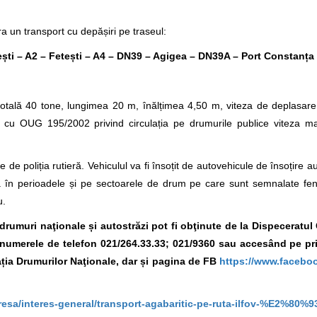
a un transport cu depășiri pe traseul:
ști – A2 – Fetești – A4 – DN39 – Agigea – DN39A – Port Constanța 
otală 40 tone, lungimea 20 m, înălțimea 4,50 m, viteza de deplasare
ate cu OUG 195/2002 privind circulația pe drumurile publice viteza 
 de poliția rutieră. Vehiculul va fi însoțit de autovehicule de însoțire a
ura în perioadele și pe sectoarele de drum pe care sunt semnalate f
u.
e drumuri naţionale și autostrăzi pot fi obţinute de la Dispeceratu
la numerele de telefon 021/264.33.33; 021/9360
sau accesând pe pr
ția Drumurilor Naţionale, dar și pagina de FB
https://www.facebo
esa/interes-general/transport-agabaritic-pe-ruta-ilfov-%E2%80%93