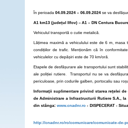
În perioada
04.09.2024 – 06.09.2024
se va desfășur
A1 km13 (județul Ilfov) – A1 – DN Centura Bucure
Vehiculul transportă o cutie metalică.
Lățimea maximă a vehiculului este de 6 m, masa t
condițiilor de trafic. Menționăm că în conformit
vehiculelor cu depășiri este de 70 km/oră.
Etapele de desfășurare ale transportului sunt stabilite
ale poliției rutiere. Transportul nu se va desfăș
periculoase, prin codurile galben, portocaliu sau roș
Informaţii suplimentare privind starea reţelei d
de Administrare a Infrastructurii Rutiere S.A., 
din stânga:
www.cnadnr.ro
- DISPECERAT - Situa
http://cnadnr.ro/ro/comunicare/comunicate-de-pr