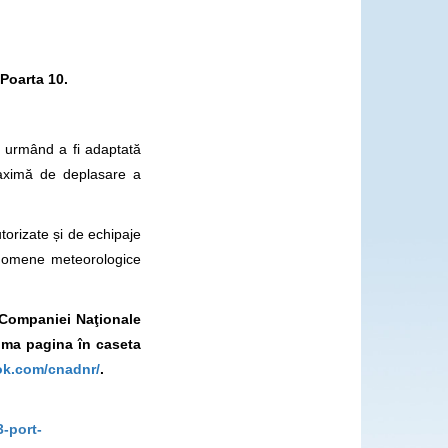
Poarta 10.
 urmând a fi adaptată
maximă de deplasare a
utorizate și de echipaje
enomene meteorologice
l Companiei Naţionale
ima pagina în caseta
ok.com/cnadnr/
.
-port-