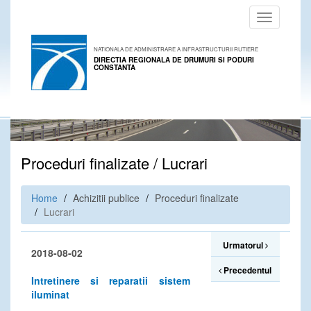
Toggle
navigation
NATIONALA DE ADMINISTRARE A INFRASTRUCTURII RUTIERE
DIRECTIA REGIONALA DE DRUMURI SI PODURI
CONSTANTA
Proceduri finalizate / Lucrari
Home
Achizitii publice
Proceduri finalizate
Lucrari
Urmatorul
2018-08-02
Precedentul
Intretinere si reparatii sistem
iluminat