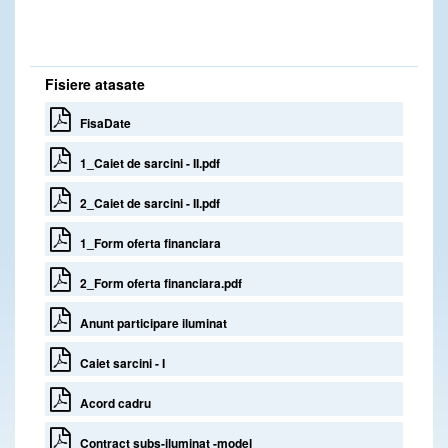
Fisiere atasate
FisaDate
1_Caiet de sarcini - II.pdf
2_Caiet de sarcini - II.pdf
1_Form oferta financiara
2_Form oferta financiara.pdf
Anunt participare iluminat
Caiet sarcini - I
Acord cadru
Contract subs-iluminat -model