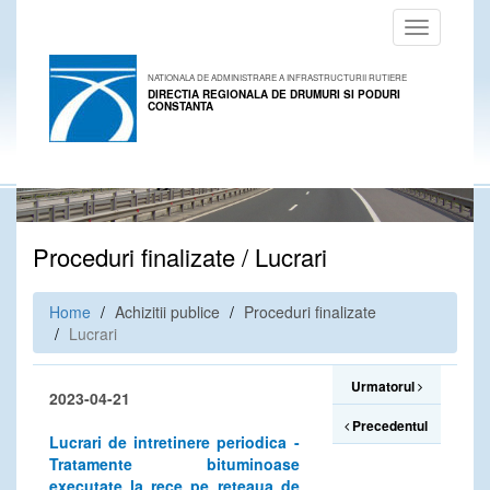
Toggle
navigation
NATIONALA DE ADMINISTRARE A INFRASTRUCTURII RUTIERE
DIRECTIA REGIONALA DE DRUMURI SI PODURI
CONSTANTA
Proceduri finalizate / Lucrari
Home
Achizitii publice
Proceduri finalizate
Lucrari
Urmatorul
2023-04-21
Precedentul
Lucrari de intretinere periodica -
Tratamente bituminoase
executate la rece pe reteaua de