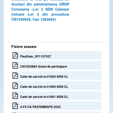
drumuri din administrarea DRDP
Constanta -Lot 2 SDN Calarasi
(reluare Lot 2 din procedura
CN1039926, Can 1083684)
Fisiere atasate
FisaDate_DF1157527
CN1053884 Anunt de participare
Caiet de sarcini nr.41820-SDN CL
Caiet de sarcini nr.41860-SDN CL
Caiet de sarcini nr.41861-SDN CL
2-F3-C6-TRATAMENTE-2022