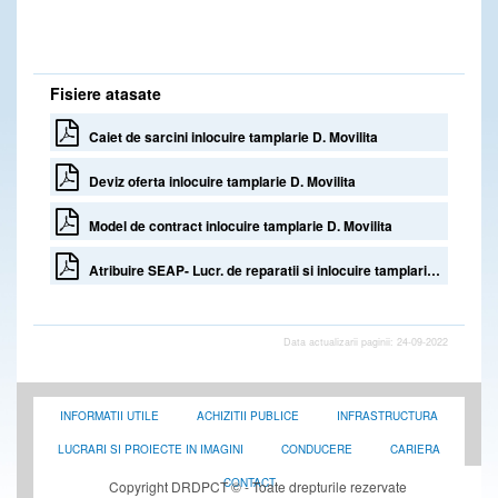
Fisiere atasate
Caiet de sarcini inlocuire tamplarie D. Movilita
Deviz oferta inlocuire tamplarie D. Movilita
Model de contract inlocuire tamplarie D. Movilita
Atribuire SEAP- Lucr. de reparatii si inlocuire tamplarie D. Movilita
Data actualizarii paginii: 24-09-2022
INFORMATII UTILE
ACHIZITII PUBLICE
INFRASTRUCTURA
LUCRARI SI PROIECTE IN IMAGINI
CONDUCERE
CARIERA
CONTACT
Copyright DRDPCT © - Toate drepturile rezervate