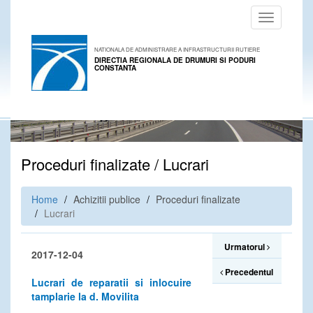
Toggle
navigation
NATIONALA DE ADMINISTRARE A INFRASTRUCTURII RUTIERE
DIRECTIA REGIONALA DE DRUMURI SI PODURI
CONSTANTA
Proceduri finalizate / Lucrari
Home
Achizitii publice
Proceduri finalizate
Lucrari
Urmatorul
2017-12-04
Precedentul
Lucrari de reparatii si inlocuire
tamplarie la d. Movilita