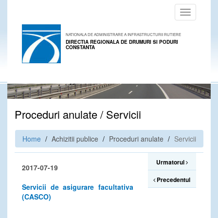
Toggle
navigation
NATIONALA DE ADMINISTRARE A INFRASTRUCTURII RUTIERE
DIRECTIA REGIONALA DE DRUMURI SI PODURI
CONSTANTA
Proceduri anulate / Servicii
Home
Achizitii publice
Proceduri anulate
Servicii
Urmatorul
2017-07-19
Precedentul
Servicii de asigurare facultativa
(CASCO)