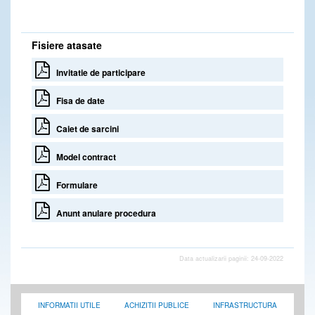
Fisiere atasate
Invitatie de participare
Fisa de date
Caiet de sarcini
Model contract
Formulare
Anunt anulare procedura
Data actualizarii paginii: 24-09-2022
INFORMATII UTILE
ACHIZITII PUBLICE
INFRASTRUCTURA