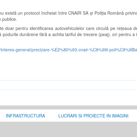
nu există un protocol încheiat între CNAIR SA și Poliția Română privin
 publice.
e doar pentru identificarea autovehiculelor care circulă pe rețeaua de
podurile dunărene fără a achita tariful de trecere (peaj), ori pentru a id
sa/interes-general/precizare-%E2%80%93-cnair-%C8%99i-poli%C8%9Bi
INFRASTRUCTURA
LUCRARI SI PROIECTE IN IMAGINI