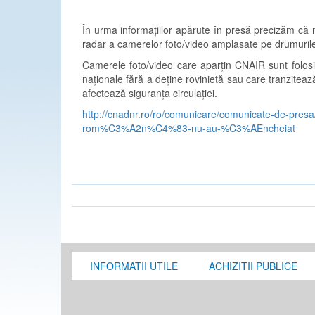
În urma informațiilor apărute în presă precizăm că 
radar a camerelor foto/video amplasate pe drumurile
Camerele foto/video care aparțin CNAIR sunt folosit
naționale fără a deține rovinietă sau care tranzitează 
afectează siguranța circulației.
http://cnadnr.ro/ro/comunicare/comunicate-de-pre
rom%C3%A2n%C4%83-nu-au-%C3%AEncheiat
INFORMATII UTILE
ACHIZITII PUBLICE