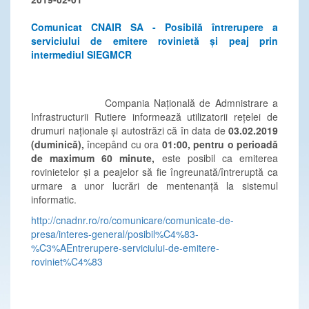
Comunicat CNAIR SA - Posibilă întrerupere a
serviciului de emitere rovinietă și peaj prin
intermediul SIEGMCR
Compania Națională de Admnistrare a
Infrastructurii Rutiere informează utilizatorii rețelei de
drumuri naționale și autostrăzi că în data de
03.02.2019
(duminică),
începând cu ora
01:00
,
pentru o perioadă
de maximum 60 minute
,
este posibil ca emiterea
rovinietelor și a peajelor să fie îngreunată/întreruptă ca
urmare a unor lucrări de mentenanță la sistemul
informatic.
http://cnadnr.ro/ro/comunicare/comunicate-de-
presa/interes-general/posibil%C4%83-
%C3%AEntrerupere-serviciului-de-emitere-
roviniet%C4%83