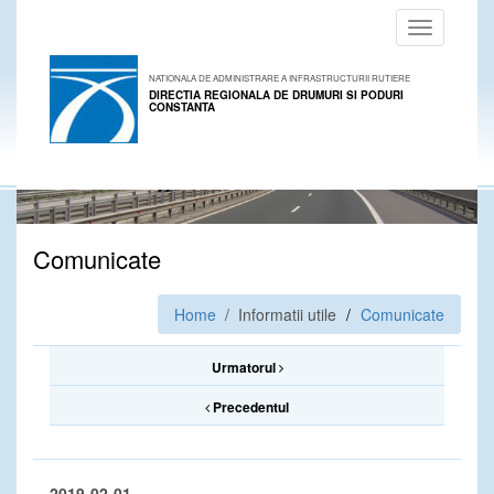
Toggle
navigation
NATIONALA DE ADMINISTRARE A INFRASTRUCTURII RUTIERE
DIRECTIA REGIONALA DE DRUMURI SI PODURI
CONSTANTA
Comunicate
Home
/ Informatii utile
Comunicate
Urmatorul
Precedentul
2019-02-01