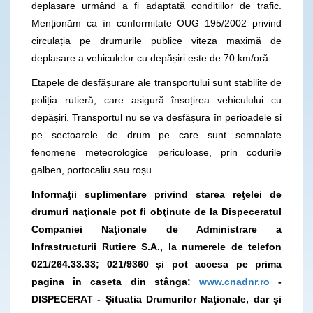
deplasare urmând a fi adaptată condițiilor de trafic.
Menționăm ca în conformitate OUG 195/2002 privind
circulația pe drumurile publice viteza maximă de
deplasare a vehiculelor cu depășiri este de 70 km/oră.
Etapele de desfășurare ale transportului sunt stabilite de
poliția rutieră, care asigură însoțirea vehiculului cu
depășiri. Transportul nu se va desfășura în perioadele și
pe sectoarele de drum pe care sunt semnalate
fenomene meteorologice periculoase, prin codurile
galben, portocaliu sau roșu.
Informaţii suplimentare privind starea reţelei de
drumuri naţionale pot fi obţinute de la Dispeceratul
Companiei Naţionale de Administrare a
Infrastructurii Rutiere S.A., la numerele de telefon
021/264.33.33; 021/9360 și pot accesa pe prima
pagina în caseta din stânga:
www.cnadnr.ro
-
DISPECERAT - Șituatia Drumurilor Naţionale, dar și