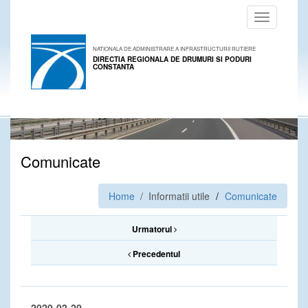
Toggle
navigation
NATIONALA DE ADMINISTRARE A INFRASTRUCTURII RUTIERE
DIRECTIA REGIONALA DE DRUMURI SI PODURI
CONSTANTA
Comunicate
Home
/ Informatii utile
Comunicate
Urmatorul
Precedentul
2020-02-20