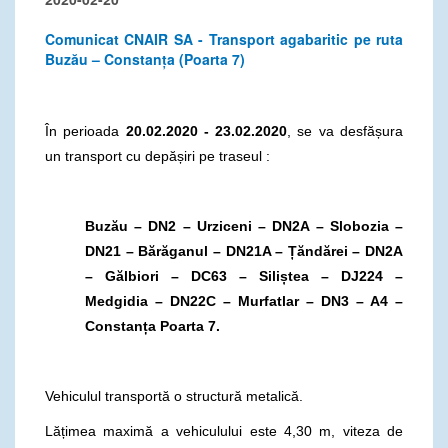
Comunicat CNAIR SA - Transport agabaritic pe ruta
Buzău – Constanța (Poarta 7)
În perioada
20.02.2020 - 23.02.2020
, se va desfășura
un transport cu depășiri pe traseul :
Buzău – DN2 – Urziceni – DN2A – Slobozia –
DN21 – Bărăganul – DN21A – Țăndărei – DN2A
– Gălbiori – DC63 – Siliștea – DJ224 –
Medgidia – DN22C – Murfatlar – DN3 – A4 –
Constanța Poarta 7.
Vehiculul transportă o structură metalică.
Lățimea maximă a vehiculului este 4,30 m, viteza de