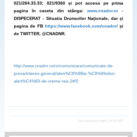
021/264.33.33; 021/9360 și pot accesa pe prima
pagina în caseta din stânga:
www.cnadnr.ro
-
DISPECERAT - Situatia Drumurilor Naţionale, dar și
pagina de FB
https://www.facebook.com/cnadnr/
și
de TWITTER, @CNADNR.
http://www.cnadnr.ro/ro/comunicare/comunicate-de-
presa/interes-general/aten%C8%9Bie-%C8%99oferi-
alert%C4%83-de-vreme-rea-2#/0
Data actualizarii paginii: 26-02-2025