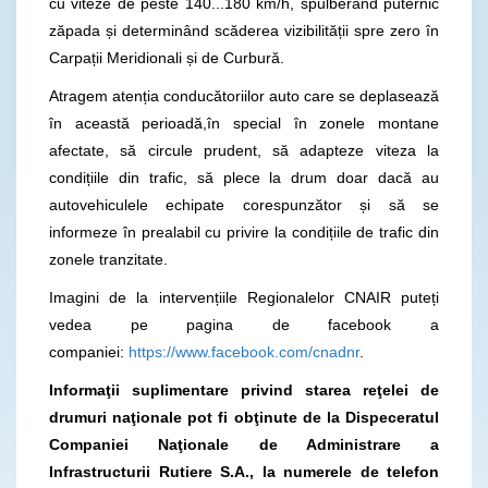
cu viteze de peste 140...180 km/h, spulberând puternic
zăpada și determinând scăderea vizibilității spre zero în
Carpații Meridionali și de Curbură.
Atragem atenția conducătoriilor auto care se deplasează
în această perioadă,în special în zonele montane
afectate, să circule prudent, să adapteze viteza la
condițiile din trafic, să plece la drum doar dacă au
autovehiculele echipate corespunzător și să se
informeze în prealabil cu privire la condițiile de trafic din
zonele tranzitate.
Imagini de la intervențiile Regionalelor CNAIR puteți
vedea pe pagina de facebook a
companiei:
https://www.facebook.com/cnadnr
.
Informaţii suplimentare privind starea reţelei de
drumuri naţionale pot fi obţinute de la Dispeceratul
Companiei Naţionale de Administrare a
Infrastructurii Rutiere S.A., la numerele de telefon