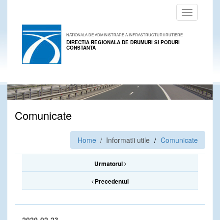
Toggle
navigation
NATIONALA DE ADMINISTRARE A INFRASTRUCTURII RUTIERE
DIRECTIA REGIONALA DE DRUMURI SI PODURI
CONSTANTA
Comunicate
Home
/ Informatii utile
Comunicate
Urmatorul
Precedentul
2020-02-23