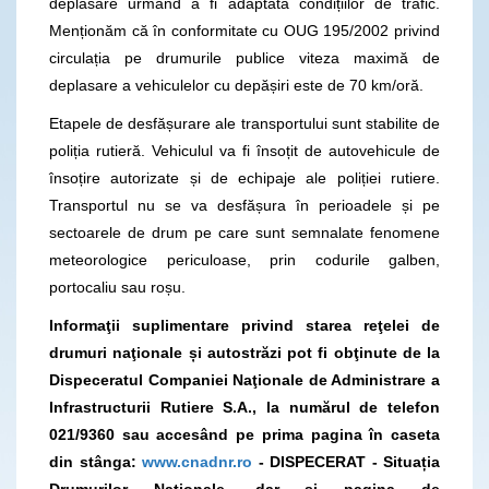
deplasare urmând a fi adaptată condițiilor de trafic.
Menționăm că în conformitate cu OUG 195/2002 privind
circulația pe drumurile publice viteza maximă de
deplasare a vehiculelor cu depășiri este de 70 km/oră.
Etapele de desfășurare ale transportului sunt stabilite de
poliția rutieră. Vehiculul va fi însoțit de autovehicule de
însoțire autorizate și de echipaje ale poliției rutiere.
Transportul nu se va desfășura în perioadele și pe
sectoarele de drum pe care sunt semnalate fenomene
meteorologice periculoase, prin codurile galben,
portocaliu sau roșu.
Informaţii suplimentare privind starea reţelei de
drumuri naţionale și autostrăzi pot fi obţinute de la
Dispeceratul Companiei Naţionale de Administrare a
Infrastructurii Rutiere S.A., la numărul de telefon
021/9360
sau accesând pe prima pagina în caseta
din stânga:
www.cnadnr.ro
- DISPECERAT - Situația
Drumurilor Naţionale, dar și pagina de