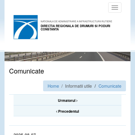
Toggle
navigation
NATIONALA DE ADMINISTRARE A INFRASTRUCTURII RUTIERE
DIRECTIA REGIONALA DE DRUMURI SI PODURI
CONSTANTA
Comunicate
Home
/ Informatii utile
Comunicate
Urmatorul
Precedentul
2025-08-07