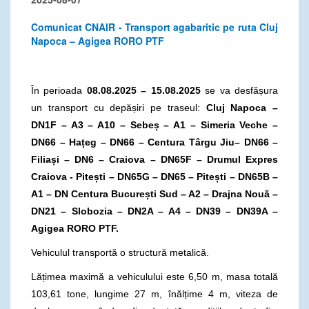
Comunicat CNAIR - Transport agabaritic pe ruta Cluj
Napoca – Agigea RORO PTF
În perioada
08.08.2025 – 15.08.2025
se va desfășura
un transport cu depășiri pe traseul:
Cluj Napoca –
DN1F – A3 – A10 – Sebeș – A1 – Simeria Veche –
DN66 – Hațeg – DN66 – Centura Târgu Jiu– DN66 –
Filiași – DN6 – Craiova – DN65F – Drumul Expres
Craiova - Pitești – DN65G – DN65 – Pitești – DN65B –
A1 – DN Centura București Sud – A2 – Drajna Nouă –
DN21 – Slobozia – DN2A – A4 – DN39 – DN39A –
Agigea RORO PTF.
Vehiculul transportă o structură metalică.
Lățimea maximă a vehiculului este 6,50 m, masa totală
103,61 tone, lungime 27 m, înălțime 4 m, viteza de