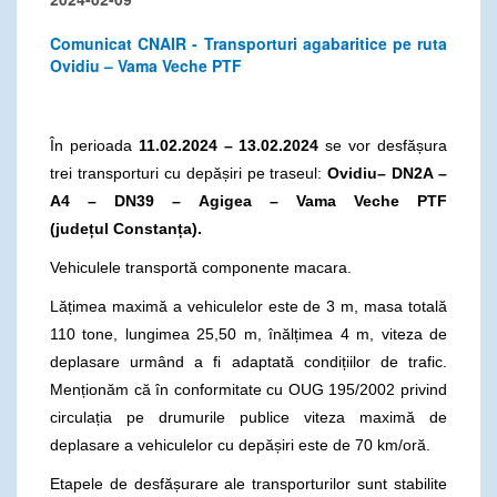
Comunicat CNAIR - Transporturi agabaritice pe ruta
Ovidiu – Vama Veche PTF
În perioada
11.02.2024 – 13.02.2024
se vor desfășura
trei transporturi cu depășiri pe traseul:
Ovidiu–
DN2A –
A4 – DN39 – Agigea – Vama Veche PTF
(jude
țul
Constanța).
Vehiculele transportă componente macara.
Lățimea maximă a vehiculelor este de 3 m, masa totală
110 tone, lungimea 25,50 m, înălțimea 4 m, viteza de
deplasare urmând a fi adaptată condițiilor de trafic.
Menționăm că în conformitate cu OUG 195/2002 privind
circulația pe drumurile publice viteza maximă de
deplasare a vehiculelor cu depășiri este de 70 km/oră.
Etapele de desfășurare ale transporturilor sunt stabilite