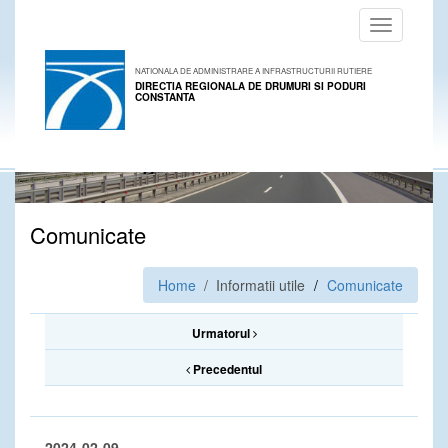
Toggle
navigation
NATIONALA DE ADMINISTRARE A INFRASTRUCTURII RUTIERE
DIRECTIA REGIONALA DE DRUMURI SI PODURI
CONSTANTA
Comunicate
Home
/ Informatii utile
Comunicate
Urmatorul
Precedentul
2024-02-09