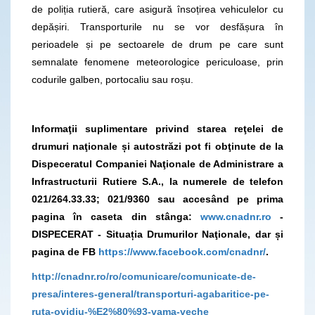
de poliția rutieră, care asigură însoțirea vehiculelor cu
depășiri. Transporturile nu se vor desfășura în
perioadele și pe sectoarele de drum pe care sunt
semnalate fenomene meteorologice periculoase, prin
codurile galben, portocaliu sau roșu.
Informaţii suplimentare privind starea reţelei de
drumuri naţionale și autostrăzi pot fi obţinute de la
Dispeceratul Companiei Naţionale de Administrare a
Infrastructurii Rutiere S.A., la numerele de telefon
021/264.33.33; 021/9360
sau accesând pe prima
pagina în caseta din stânga:
www.cnadnr.ro
-
DISPECERAT - Situația Drumurilor Naţionale, dar și
pagina de FB
https://www.facebook.com/cnadnr/
.
http://cnadnr.ro/ro/comunicare/comunicate-de-
presa/interes-general/transporturi-agabaritice-pe-
ruta-ovidiu-%E2%80%93-vama-veche