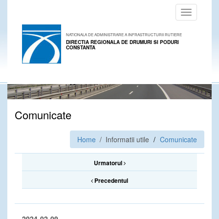
Toggle
navigation
NATIONALA DE ADMINISTRARE A INFRASTRUCTURII RUTIERE
DIRECTIA REGIONALA DE DRUMURI SI PODURI
CONSTANTA
Comunicate
Home
/ Informatii utile
Comunicate
Urmatorul
Precedentul
2024-02-09