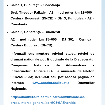
Calea 1, București – Constanța
Bvd. Theodor Pallady - A2 - nod rutier km 12+000 -
Centura București (DNCB) - DN 3, Fundulea - A2 -
Constanța.
Calea 2, Constanța – București
A2 - nod rutier km 15+000 - DJ 301 - Cernica -
Centura București (DNCB).
I
nformaţii suplimentare privind starea reţelei de
drumuri naţionale pot fi obţinute de la
Dispeceratul
Companiei Naţionale de Administrare a
Infrastructurii Rutiere S.A.,
la numerele de telefon
021/264.33.33; 021/9360 sau pot accesa pagina de
internet:
www.cnadnr.ro/Situatia
Drumurilor
Naționale.
http://cnadnr.ro/ro/comunicare/comunicate-de-
presa/interes-general/se-%C3%AEnchide-