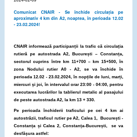
Comunicat CNAIR - Se închide circulația pe
aproximativ 4 km din A2, noaptea, în perioada 12.02
- 23.02.2024!
CNAIR informează
participan
ții la trafic că circulația
rutieră pe
autostrada A2
, București – Constanța,
sectorul cuprins între km 11+700 – km 15+500, în
zona Nodului rutier A0 - A2, se va închide în
perioada 12.02 - 23.02.2024, în nopțile de luni, marți,
miercuri și joi, în intervalul orar
23:00 - 04:00, pentru
executarea lucrărilor la tablierul metalic al pasajului
de peste autostrada A2, la km 13 + 330.
Pe perioada închiderii traficului pe cei 4 km ai
autostrăzii, traficul rutier pe A2, Calea 1, București -
Constanța și Calea 2, Constanța-București, se va
desfășura astfel: