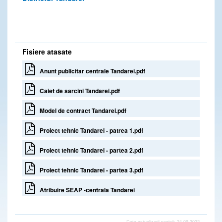
Fisiere atasate
Anunt publicitar centrale Tandarei.pdf
Caiet de sarcini Tandarei.pdf
Model de contract Tandarei.pdf
Proiect tehnic Tandarei - patrea 1.pdf
Proiect tehnic Tandarei - partea 2.pdf
Proiect tehnic Tandarei - partea 3.pdf
Atribuire SEAP -centrala Tandarei
Data actualizarii paginii: 24-09-2022