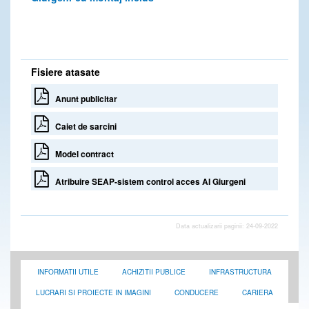
Fisiere atasate
Anunt publicitar
Caiet de sarcini
Model contract
Atribuire SEAP-sistem control acces AI Giurgeni
Data actualizarii paginii: 24-09-2022
INFORMATII UTILE
ACHIZITII PUBLICE
INFRASTRUCTURA
LUCRARI SI PROIECTE IN IMAGINI
CONDUCERE
CARIERA