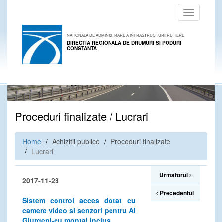
Toggle
navigation
NATIONALA DE ADMINISTRARE A INFRASTRUCTURII RUTIERE
DIRECTIA REGIONALA DE DRUMURI SI PODURI
CONSTANTA
Proceduri finalizate / Lucrari
Home
Achizitii publice
Proceduri finalizate
Lucrari
Urmatorul
2017-11-23
Precedentul
Sistem control acces dotat cu
camere video si senzori pentru AI
Giurgeni-cu montaj inclus