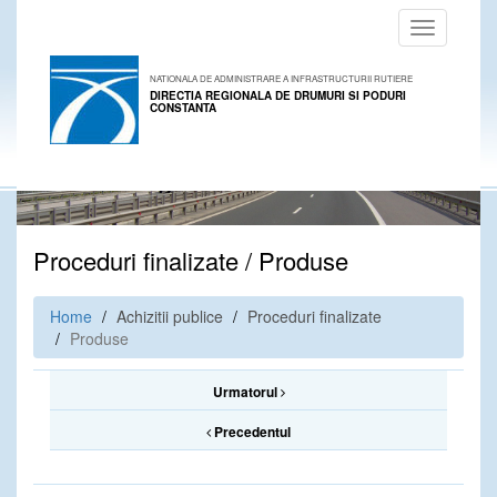
Toggle
navigation
NATIONALA DE ADMINISTRARE A INFRASTRUCTURII RUTIERE
DIRECTIA REGIONALA DE DRUMURI SI PODURI
CONSTANTA
Proceduri finalizate / Produse
Home
Achizitii publice
Proceduri finalizate
Produse
Urmatorul
Precedentul