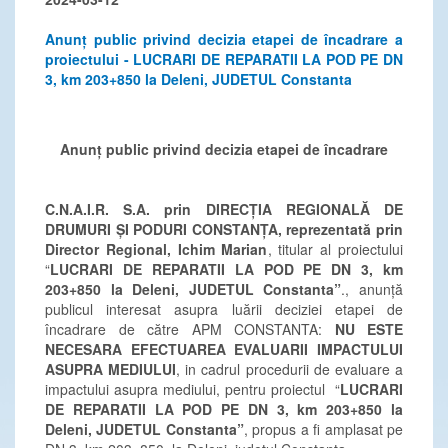
Anunț public privind decizia etapei de încadrare a
proiectului - LUCRARI DE REPARATII LA POD PE DN
3, km 203+850 la Deleni, JUDETUL Constanta
Anunț public privind decizia etapei de încadrare
C.N.A.I.R. S.A. prin DIRECȚIA REGIONALĂ DE
DRUMURI ȘI PODURI CONSTANȚA, reprezentată prin
Director Regional, Ichim Marian
, titular al proiectului
“
LUCRARI DE REPARATII LA POD PE DN 3, km
203+850 la Deleni, JUDETUL Constanta”
., anunță
publicul interesat asupra luării deciziei etapei de
încadrare de către APM CONSTANTA:
NU ESTE
NECESARA EFECTUAREA EVALUARII IMPACTULUI
ASUPRA MEDIULUI
, in cadrul procedurii de evaluare a
impactului asupra mediului, pentru proiectul “
LUCRARI
DE REPARATII LA POD PE DN 3, km 203+850 la
Deleni, JUDETUL Constanta”
, propus a fi amplasat pe