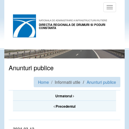
Toggle
navigation
NATIONALA DE ADMINISTRARE A INFRASTRUCTURII RUTIERE
DIRECTIA REGIONALA DE DRUMURI SI PODURI
CONSTANTA
Anunturi publice
Home
/ Informatii utile
Anunturi publice
Urmatorul
Precedentul
2024-03-12