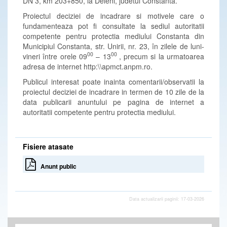
DN 3, km 203+850, la Deleni, judetul Constanta.
Proiectul deciziei de incadrare si motivele care o
fundamenteaza pot fi consultate la sediul autoritatii
competente pentru protectia mediului Constanta din
Municipiul Constanta, str. Unirii, nr. 23, în zilele de luni-
00
00
vineri între orele 09
– 13
, precum si la urmatoarea
adresa de internet http:\\apmct.anpm.ro.
Publicul interesat poate inainta comentarii/observatii la
proiectul deciziei de incadrare in termen de 10 zile de la
data publicarii anuntului pe pagina de internet a
autoritatii competente pentru protectia mediului.
Fisiere atasate
Anunt public
Data actualizarii paginii: 17-03-2026