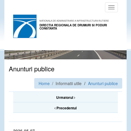
Toggle
navigation
NATIONALA DE ADMINISTRARE A INFRASTRUCTURII RUTIERE
DIRECTIA REGIONALA DE DRUMURI SI PODURI
CONSTANTA
Anunturi publice
Home
/ Informatii utile
Anunturi publice
Urmatorul
Precedentul
2026-05-07