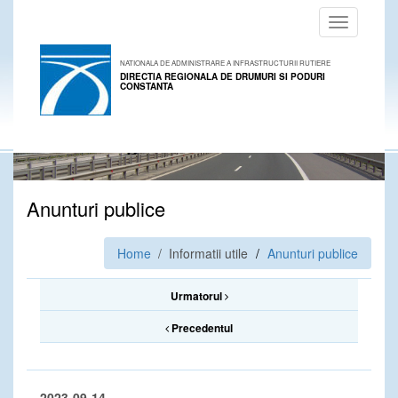
Toggle
navigation
NATIONALA DE ADMINISTRARE A INFRASTRUCTURII RUTIERE
DIRECTIA REGIONALA DE DRUMURI SI PODURI
CONSTANTA
Anunturi publice
Home
/ Informatii utile
Anunturi publice
Urmatorul
Precedentul
2023-09-14