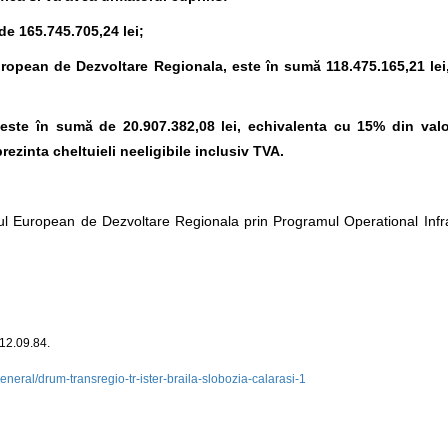
de 165.745.705,24 lei;
uropean de Dezvoltare Regionala, este în sumă 118.475.165,21 lei
i este în sumă de 20.907.382,08 lei, echivalenta cu 15% din valoa
rezinta cheltuieli neeligibile inclusiv TVA.
ul European de Dezvoltare Regionala prin Programul Operational Infr
312.09.84.
neral/drum-transregio-tr-ister-braila-slobozia-calarasi-1