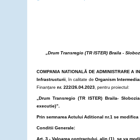
„Drum Transregio (TR ISTER) Braila - Slobozi
COMPANIA NATIONALĂ DE ADMINISTRARE A IN
Infrastructurii
, în calitate de
Organism Intermediar
Finanțare
nr. 222/26.04.2023
, pentru proiectul:
„Drum Transregio (TR ISTER) Braila- Slobozia
executie)”.
Prin semnarea Actului Aditional nr.1 se modifica
Conditii Generale:
Art. 3 - Valoarea contractului, alin (1) se va mod