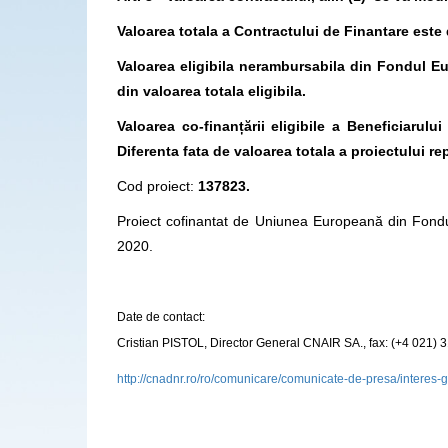
Valoarea totala a Contractului de Finantare este 
Valoarea eligibila nerambursabila din Fondul E
din valoarea totala eligibila.
Valoarea co-finanțării eligibile a Beneficiarulu
Diferenta fata de valoarea totala a proiectului rep
Cod proiect:
137823.
Proiect cofinantat de Uniunea Europeană din Fond
2020.
Date de contact:
Cristian PISTOL, Director General CNAIR SA., fax: (+4 021) 
http://cnadnr.ro/ro/comunicare/comunicate-de-presa/interes-ge