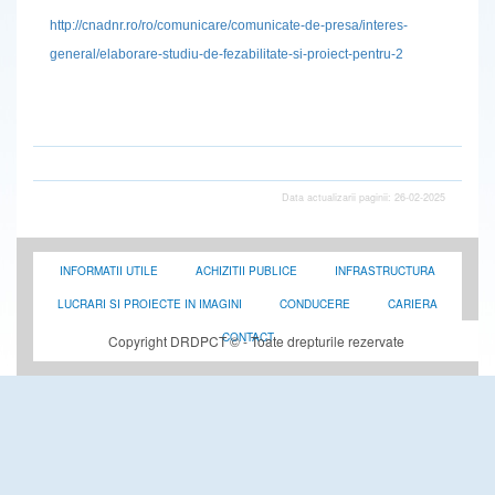
http://cnadnr.ro/ro/comunicare/comunicate-de-presa/interes-
general/elaborare-studiu-de-fezabilitate-si-proiect-pentru-2
Data actualizarii paginii: 26-02-2025
INFORMATII UTILE
ACHIZITII PUBLICE
INFRASTRUCTURA
LUCRARI SI PROIECTE IN IMAGINI
CONDUCERE
CARIERA
CONTACT
Copyright DRDPCT © - Toate drepturile rezervate