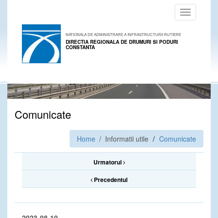
Toggle
navigation
NATIONALA DE ADMINISTRARE A INFRASTRUCTURII RUTIERE
DIRECTIA REGIONALA DE DRUMURI SI PODURI
CONSTANTA
Comunicate
Home
/ Informatii utile
Comunicate
Urmatorul
Precedentul
2023-08-10