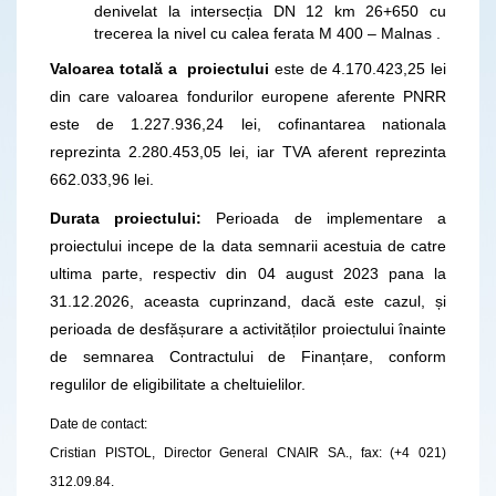
denivelat la intersecția DN 12 km 26+650 cu
trecerea la nivel cu calea ferata M 400 – Malnas .
Valoarea totală a proiectului
este de 4.170.423,25 lei
din care valoarea fondurilor europene aferente PNRR
este de 1.227.936,24 lei, cofinantarea nationala
reprezinta 2.280.453,05 lei, iar TVA aferent reprezinta
662.033,96 lei.
Durata proiectului:
Perioada de implementare a
proiectului incepe de la data semnarii acestuia de catre
ultima parte, respectiv din 04 august 2023 pana la
31.12.2026, aceasta cuprinzand, dacă este cazul, și
perioada de desfășurare a activităților proiectului înainte
de semnarea Contractului de Finanțare, conform
regulilor de eligibilitate a cheltuielilor.
Date de contact:
Cristian PISTOL, Director General CNAIR SA., fax: (+4 021)
312.09.84.