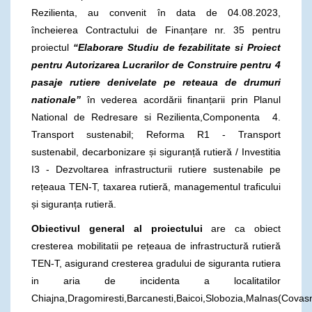
Rezilienta, au convenit în data de 04.08.2023,
încheierea Contractului de Finanțare nr. 35 pentru
proiectul
“Elaborare Studiu de fezabilitate si Proiect
pentru Autorizarea Lucrarilor de Construire pentru 4
pasaje rutiere denivelate pe reteaua de drumuri
nationale”
în vederea acordării finanțarii prin Planul
National de Redresare si Rezilienta,Componenta 4.
Transport sustenabil; Reforma R1 - Transport
sustenabil, decarbonizare și siguranță rutieră / Investitia
I3 - Dezvoltarea infrastructurii rutiere sustenabile pe
rețeaua TEN-T, taxarea rutieră, managementul traficului
și siguranța rutieră.
Obiectivul general al proiectului
are ca obiect
cresterea mobilitatii pe rețeaua de infrastructură rutieră
TEN-T, asigurand cresterea gradului de siguranta rutiera
in aria de incidenta a localitatilor
Chiajna,Dragomiresti,Barcanesti,Baicoi,Slobozia,Malnas(Covas