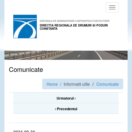
Toggle
navigation
NATIONALA DE ADMINISTRARE A INFRASTRUCTURII RUTIERE
DIRECTIA REGIONALA DE DRUMURI SI PODURI
CONSTANTA
Comunicate
Home
/ Informatii utile
Comunicate
Urmatorul
Precedentul
2024-09-30