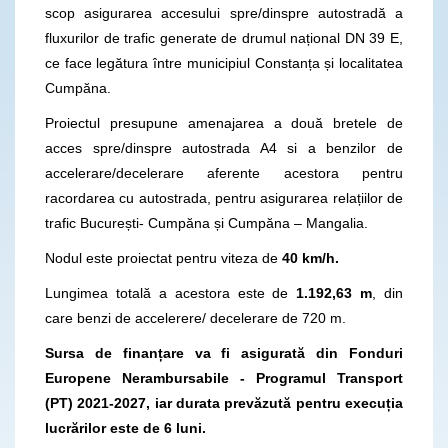
scop asigurarea accesului spre/dinspre autostradă a
fluxurilor de trafic generate de drumul național DN 39 E,
ce face legătura între municipiul Constanța și localitatea
Cumpăna.
Proiectul presupune amenajarea a două bretele de
acces spre/dinspre autostrada A4 si a benzilor de
accelerare/decelerare aferente acestora pentru
racordarea cu autostrada, pentru asigurarea relațiilor de
trafic București- Cumpăna și Cumpăna – Mangalia.
Nodul este proiectat pentru viteza de
40 km/h.
Lungimea totală a acestora este de
1.192,63
m
, din
care benzi de accelerere/ decelerare de 720 m.
Sursa de finanțare va fi asigurată din Fonduri
Europene Nerambursabile - Programul Transport
(PT) 2021-2027, iar durata prevăzută pentru execuția
lucrărilor este de 6 luni.