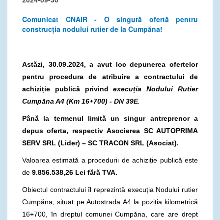
Comunicat CNAIR - O singură ofertă pentru
construcția nodului rutier de la Cumpăna!
Astăzi,
30.09.2024, a avut loc depunerea ofertelor
pentru procedura de atribuire a contractului
de
achiziție publică privind
execuția Nodului Rutier
Cumpăna A4 (Km 16+700) - DN 39E
.
Până la termenul limită un singur antreprenor a
depus oferta, respectiv
Asocierea SC AUTOPRIMA
SERV SRL (Lider) – SC TRACON SRL (Asociat).
Valoarea estimată a procedurii de achiziție publică este
de
9.856.538,26 Lei fără TVA.
Obiectul contractului îl reprezintă execuția Nodului rutier
Cumpăna, situat pe Autostrada A4 la poziția kilometrică
16+700, în dreptul comunei Cumpăna, care are drept