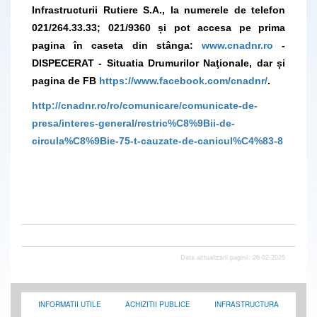
Infrastructurii Rutiere S.A., la numerele de telefon
021/264.33.33; 021/9360 și pot accesa pe prima
pagina în caseta din stânga:
www.cnadnr.ro
-
DISPECERAT - Situatia Drumurilor Naţionale, dar și
pagina de FB
https://www.facebook.com/cnadnr/
.
http://cnadnr.ro/ro/comunicare/comunicate-de-
presa/interes-general/restric%C8%9Bii-de-
circula%C8%9Bie-75-t-cauzate-de-canicul%C4%83-8
Data actualizarii paginii: 26-02-2025
INFORMATII UTILE
ACHIZITII PUBLICE
INFRASTRUCTURA