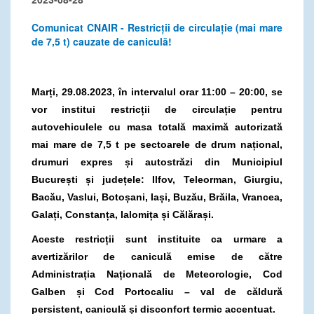
Comunicat CNAIR - Restricții de circulație (mai mare
de 7,5 t) cauzate de caniculă!
Marți, 29.08.2023, în intervalul orar 11:00 – 20:00, se
vor institui restricții de circulație pentru
autovehiculele cu masa totală maximă autorizată
mai mare de 7,5 t pe sectoarele de drum național,
drumuri expres și autostrăzi din Municipiul
București și județele: Ilfov
, Teleorman, Giurgiu,
Bacău, Vaslui, Botoșani, Iași, Buzău, Brăila, Vrancea,
Galați, Constanța, Ialomița și Călărași.
Aceste restricții sunt instituite ca urmare a
avertizărilor de caniculă emise de către
Administrația Națională de Meteorologie, Cod
Galben și Cod Portocaliu – val de căldură
persistent, caniculă și disconfort termic accentuat.