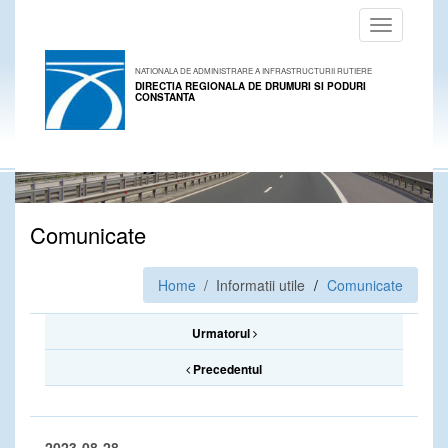
Toggle
navigation
NATIONALA DE ADMINISTRARE A INFRASTRUCTURII RUTIERE
DIRECTIA REGIONALA DE DRUMURI SI PODURI
CONSTANTA
Comunicate
Home
/ Informatii utile
Comunicate
Urmatorul
Precedentul
2023-08-28