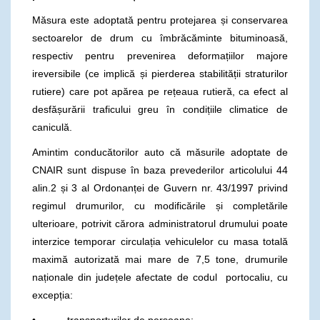
Măsura este adoptată pentru protejarea și conservarea
sectoarelor de drum cu îmbrăcăminte bituminoasă,
respectiv pentru prevenirea deformațiilor majore
ireversibile (ce implică și pierderea stabilității straturilor
rutiere) care pot apărea pe rețeaua rutieră, ca efect al
desfășurării traficului greu în condițiile climatice de
caniculă.
Amintim conducătorilor auto că măsurile adoptate de
CNAIR sunt dispuse în baza prevederilor articolului 44
alin.2 și 3 al Ordonanței de Guvern nr. 43/1997 privind
regimul drumurilor, cu modificările și completările
ulterioare, potrivit cărora administratorul drumului poate
interzice temporar circulația vehiculelor cu masa totală
maximă autorizată mai mare de 7,5 tone, drumurile
naționale din județele afectate de codul portocaliu, cu
excepția:
• transporturilor de persoane;