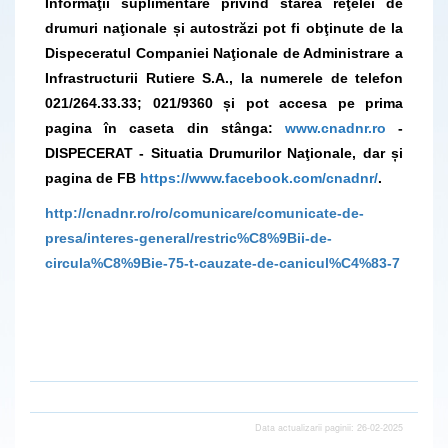
Informaţii suplimentare privind starea reţelei de
drumuri naţionale și autostrăzi pot fi obţinute de la
Dispeceratul Companiei Naţionale de Administrare a
Infrastructurii Rutiere S.A., la numerele de telefon
021/264.33.33; 021/9360 și pot accesa pe prima
pagina în caseta din stânga:
www.cnadnr.ro
-
DISPECERAT - Situatia Drumurilor Naţionale, dar și
pagina de FB
https://www.facebook.com/cnadnr/
.
http://cnadnr.ro/ro/comunicare/comunicate-de-
presa/interes-general/restric%C8%9Bii-de-
circula%C8%9Bie-75-t-cauzate-de-canicul%C4%83-7
Data actualizarii paginii: 26-02-2025