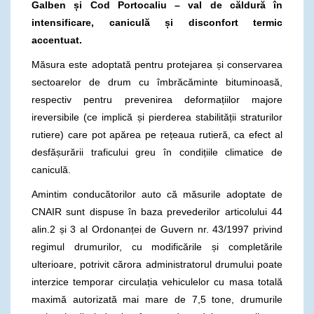
Galben și Cod Portocaliu – val de căldură în
intensificare, caniculă și disconfort termic
accentuat.
Măsura este adoptată pentru protejarea și conservarea
sectoarelor de drum cu îmbrăcăminte bituminoasă,
respectiv pentru prevenirea deformațiilor majore
ireversibile (ce implică și pierderea stabilității straturilor
rutiere) care pot apărea pe rețeaua rutieră, ca efect al
desfășurării traficului greu în condițiile climatice de
caniculă.
Amintim conducătorilor auto că măsurile adoptate de
CNAIR sunt dispuse în baza prevederilor articolului 44
alin.2 și 3 al Ordonanței de Guvern nr. 43/1997 privind
regimul drumurilor, cu modificările și completările
ulterioare, potrivit cărora administratorul drumului poate
interzice temporar circulația vehiculelor cu masa totală
maximă autorizată mai mare de 7,5 tone, drumurile