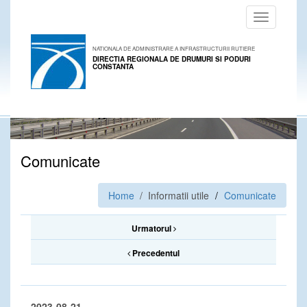
Toggle
navigation
NATIONALA DE ADMINISTRARE A INFRASTRUCTURII RUTIERE
DIRECTIA REGIONALA DE DRUMURI SI PODURI
CONSTANTA
Comunicate
Home
/ Informatii utile
Comunicate
Urmatorul
Precedentul
2023-08-21