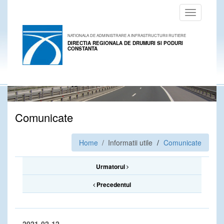
Toggle
navigation
NATIONALA DE ADMINISTRARE A INFRASTRUCTURII RUTIERE
DIRECTIA REGIONALA DE DRUMURI SI PODURI
CONSTANTA
Comunicate
Home
/ Informatii utile
Comunicate
Urmatorul
Precedentul
2021-02-12