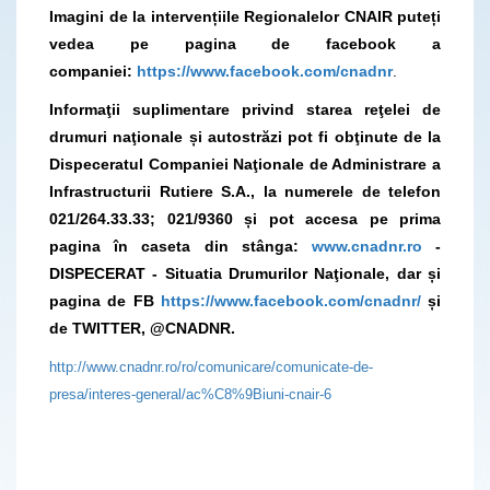
Imagini de la intervențiile Regionalelor CNAIR puteți
vedea pe pagina de facebook a
companiei:
https://www.facebook.com/cnadnr
.
Informaţii suplimentare privind starea reţelei de
drumuri naţionale și autostrăzi pot fi obţinute de la
Dispeceratul Companiei Naţionale de Administrare a
Infrastructurii Rutiere S.A., la numerele de telefon
021/264.33.33; 021/9360 și pot accesa pe prima
pagina în caseta din stânga:
www.cnadnr.ro
-
DISPECERAT - Situatia Drumurilor Naţionale, dar și
pagina de FB
https://www.facebook.com/cnadnr/
și
de TWITTER, @CNADNR.
http://www.cnadnr.ro/ro/comunicare/comunicate-de-
presa/interes-general/ac%C8%9Biuni-cnair-6