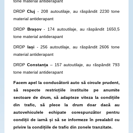
tone material antiderapant
DRDP
Cluj
- 208 autoutilaje, au răspândit 2230 tone
material antiderapant
DRDP
Brașov
- 174 autoutilaje, au răspândit 1650,5
tone material antiderapant
DRDP
Iași
- 256 autoutilaje, au răspândit 2606 tone
material antiderapant
DRDP
Constanța
– 157 autoutilaje, au răspândit 793
tone material antiderapant
Facem apel la conducătorii auto să circule prudent,
să respecte restricțiile instituite pe anumite
sectoare de drum, să adapteze viteza la condițiile
din trafic, să plece la drum doar dacă au
autovehiculele echipate corespunzător pentru
condiții de iarnă și să se informeze în prealabil cu
privire la condițiile de trafic din zonele tranzitate.