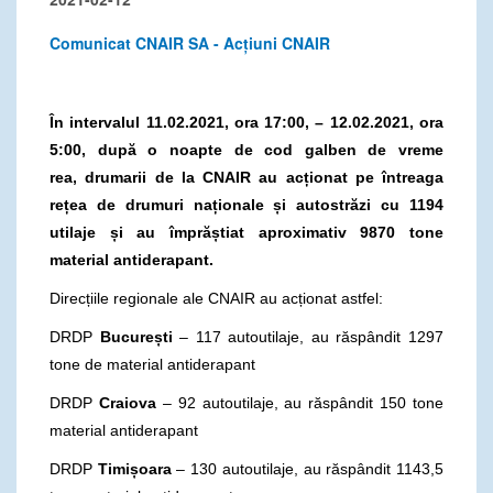
Comunicat CNAIR SA - Acțiuni CNAIR
În intervalul 11.02.2021, ora 17:00, – 12.02.2021, ora
5:00, dup
ă o noapte de cod galben de vreme
rea,
drumarii de la CNAIR au acționat pe întreaga
rețea de drumuri naționale și autostrăzi cu 1194
utilaje și au împrăștiat aproximativ 9870 tone
material antiderapant.
Direcțiile regionale ale CNAIR au acționat astfel:
DRDP
București
– 117 autoutilaje, au răspândit 1297
tone de material antiderapant
DRDP
Craiova
– 92 autoutilaje, au răspândit 150 tone
material antiderapant
DRDP
Timișoara
– 130 autoutilaje, au răspândit 1143,5