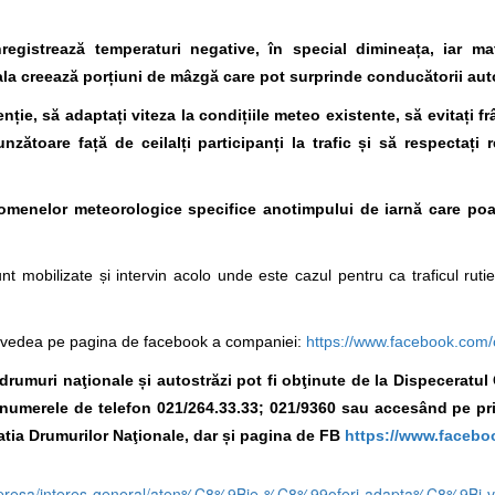
egistrează temperaturi negative, în special dimineața, iar mat
ala creează porțiuni de mâzgă care pot surprinde conducătorii aut
enție, să adaptați viteza la condițiile meteo existente, să evitați fr
nzătoare față de ceilalți participanți la trafic și să respectați r
menelor meteorologice specifice anotimpului de iarnă care poa
nt mobilizate și intervin acolo unde este cazul pentru ca traficul rut
ți vedea pe pagina de facebook a companiei:
https://www.facebook.com
e drumuri naţionale și autostrăzi pot fi obţinute de la Dispeceratu
la numerele de telefon 021/264.33.33; 021/9360
sau accesând
pe pr
tia Drumurilor Naţionale, dar și pagina de FB
https://www.faceb
e-presa/interes-general/aten%C8%9Bie-%C8%99oferi-adapta%C8%9Bi-vi