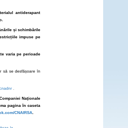
erialul antiderapant
o.
ânările și schimbările
estricțiile impuse pe
te varia pe perioade
ier să se desfășoare în
/cnadnr
.
l Companiei Naţionale
ima pagina în caseta
ook.com/CNAIRSA
.
teza-la-