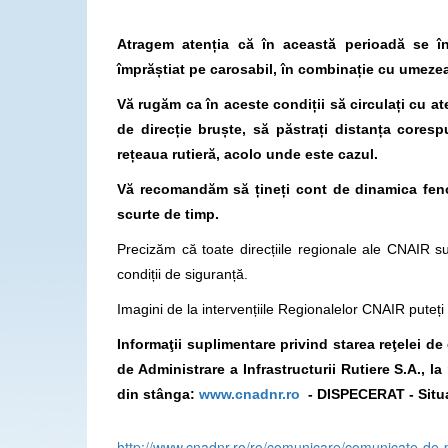
Atragem atenția că în această perioadă se înr
împrăștiat pe carosabil, în combinație cu umeze
Vă rugăm ca în aceste condiții să
circulați cu at
de direcție bruște, să păstrați distanța corespu
rețeaua rutieră, acolo unde este cazul.
Vă recomandăm să țineți cont de dinamica feno
scurte de timp.
Precizăm că toate direcțiile regionale ale CNAIR su
condiții de siguranță.
Imagini de la intervențiile Regionalelor CNAIR pute
Informaţii suplimentare privind starea reţelei d
de Administrare a Infrastructurii Rutiere S.A., 
din stânga:
www.cnadnr.ro
- DISPECERAT - Situa
http://www.cnadnr.ro/ro/comunicare/comunicate-d