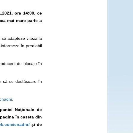
1.2021, ora 14:00, ce
cea mai mare parte a
 să adapteze viteza la
 informeze în prealabil
oducerii de blocaje în
er să se desfășoare în
cnadnr
.
mpaniei Naţionale de
 pagina în caseta din
ok.com/cnadnr/
și de