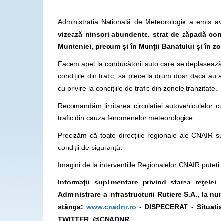
Administrația Națională de Meteorologie a emis a
vizeaz
ă
ninsori abundente, strat de zăpadă consi
Munteniei, precum și în Munții Banatului și în z
Facem apel la conducătorii auto care se deplasează 
condițiile din trafic, să plece la drum doar dacă au
cu privire la condițiile de trafic din zonele tranzitate.
Recomandăm limitarea circulației autovehiculelor c
trafic din cauza fenomenelor meteorologice.
Precizăm că toate direcțiile regionale ale CNAIR su
condiții de siguranță.
Imagini de la intervențiile Regionalelor CNAIR pute
Informaţii suplimentare privind starea reţel
Administrare a Infrastructurii Rutiere S.A., la 
stânga:
www.cnadnr.ro
- DISPECERAT - Situatia
TWITTER, @CNADNR.