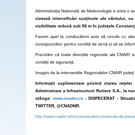
Administrația Națională de Meteorologie a emis o a
vizeaz
ă
intensificări susținute ale vântului, cu
vizibilitate redusă sub 50 m în județele Constanț
Facem apel la conducătorii auto să circule cu atenț
corespunzător pentru condiții de iarnă și să se informe
Precizăm că toate direcțiile regionale ale CNAIR su
condiții de siguranță.
Imagini de la intervențiile Regionalelor CNAIR pute
Informaţii suplimentare privind starea reţel
Administrare a Infrastructurii Rutiere S.A., la 
stânga:
www.cnadnr.ro
- DISPECERAT - Situatia
TWITTER, @CNADNR.
http://www.cnadnr.ro/ro/comunicare/comunicate-de-pre