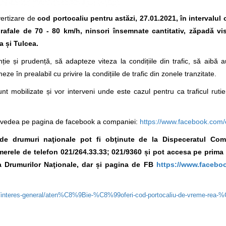
vertizare de
cod portocaliu pentru astăzi,
27.01.2021
, în intervalul
 rafale de 70 - 80 km/h, ninsori însemnate cantitativ, zăpadă visc
a și Tulcea.
ie și prudență, să adapteze viteza la condițiile din trafic, să aibă a
ze în prealabil cu privire la condițiile de trafic din zonele tranzitate.
nt mobilizate și vor interveni unde este cazul pentru ca traficul ruti
ți vedea pe pagina de facebook a companiei:
https://www.facebook.com/
ei de drumuri naţionale pot fi obţinute de la Dispeceratul Co
numerele de telefon 021/264.33.33; 021/9360 și pot accesa pe prima
 Drumurilor Naţionale, dar și pagina de FB
https://www.facebo
sa/interes-general/aten%C8%9Bie-%C8%99oferi-cod-portocaliu-de-vreme-rea