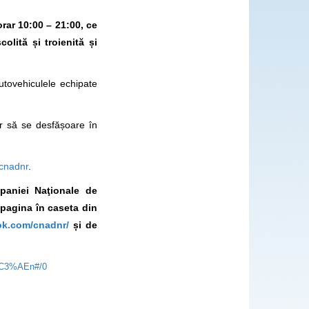
 orar 10:00 – 21:00, ce
olită și troienită și
utovehiculele echipate
er să se desfășoare în
cnadnr
.
mpaniei Naţionale de
 pagina în caseta din
ok.com/cnadnr/
și de
-%C3%AEn#/0